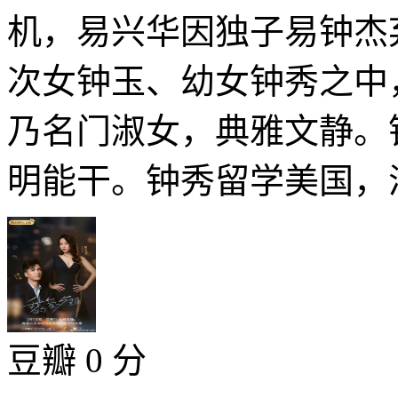
机，易兴华因独子易钟杰
次女钟玉、幼女钟秀之中
乃名门淑女，典雅文静。
明能干。钟秀留学美国，浪
豆瓣 0 分