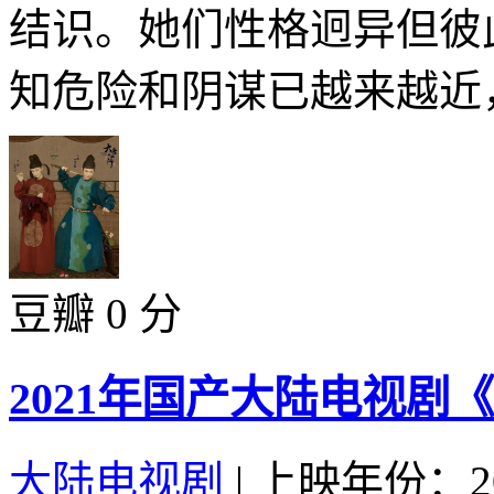
结识。她们性格迥异但彼
知危险和阴谋已越来越近，
豆瓣 0 分
2021年国产大陆电视剧
大陆电视剧
|
上映年份：20