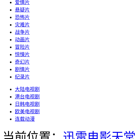
爱情片
悬疑片
恐怖片
灾难片
战争片
动画片
冒险片
惊悚片
奇幻片
剧情片
纪录片
大陆电视剧
港台电视剧
日韩电视剧
欧美电视剧
连载动漫
当前位置：
迅雷电影天堂