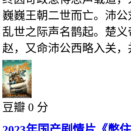
巍巍王朝二世而亡。沛公
乱世之际声名鹊起。楚义
赵，又命沛公西略入关，并
豆瓣 0 分
2023年国产剧情片《憋