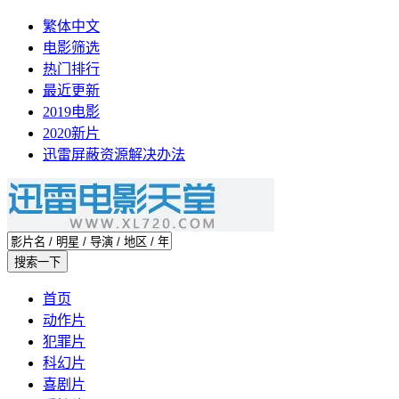
繁体中文
电影筛选
热门排行
最近更新
2019电影
2020新片
迅雷屏蔽资源解决办法
首页
动作片
犯罪片
科幻片
喜剧片