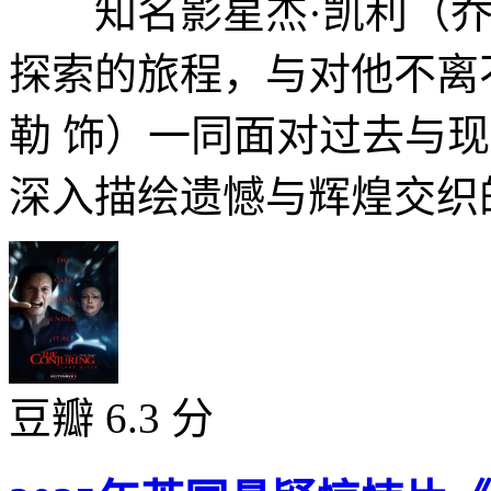
知名影星杰·凯利（乔治
探索的旅程，与对他不离
勒 饰）一同面对过去与
深入描绘遗憾与辉煌交织的
豆瓣 6.3 分