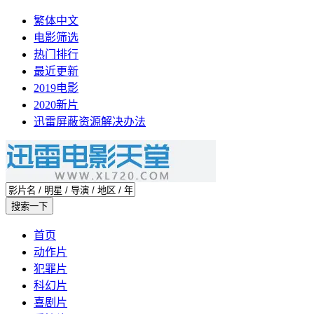
繁体中文
电影筛选
热门排行
最近更新
2019电影
2020新片
迅雷屏蔽资源解决办法
首页
动作片
犯罪片
科幻片
喜剧片