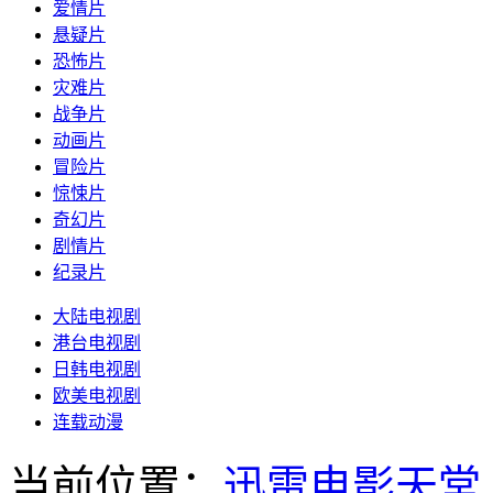
爱情片
悬疑片
恐怖片
灾难片
战争片
动画片
冒险片
惊悚片
奇幻片
剧情片
纪录片
大陆电视剧
港台电视剧
日韩电视剧
欧美电视剧
连载动漫
当前位置：
迅雷电影天堂