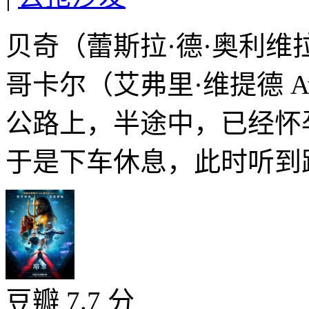
贝奇（蕾斯拉·德·奥利维拉 Lay
哥卡尔（艾弗里·维提德 Ave
公路上，半途中，已经怀
于是下车休息，此时听到路
豆瓣 7.7 分