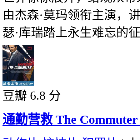
由杰森·莫玛领衔主演，
瑟·库瑞踏上永生难忘的征途
豆瓣 6.8 分
通勤营救 The Commuter (