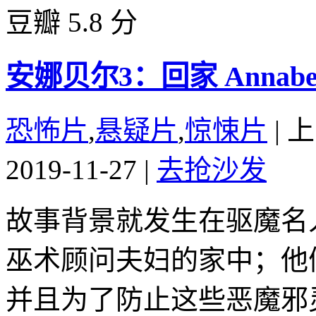
豆瓣 5.8 分
安娜贝尔3：回家 Annabelle
恐怖片
,
悬疑片
,
惊悚片
|
上
2019-11-27
|
去抢沙发
故事背景就发生在驱魔名
巫术顾问夫妇的家中；他
并且为了防止这些恶魔邪