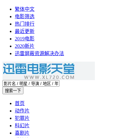
繁体中文
电影筛选
热门排行
最近更新
2019电影
2020新片
迅雷屏蔽资源解决办法
首页
动作片
犯罪片
科幻片
喜剧片