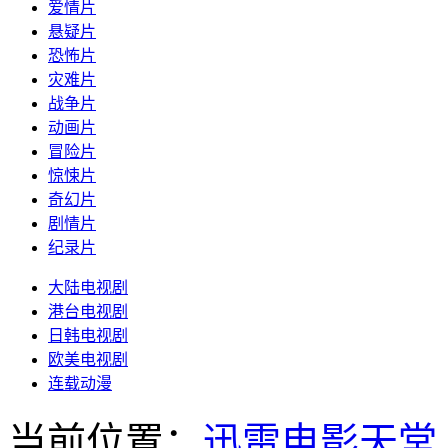
爱情片
悬疑片
恐怖片
灾难片
战争片
动画片
冒险片
惊悚片
奇幻片
剧情片
纪录片
大陆电视剧
港台电视剧
日韩电视剧
欧美电视剧
连载动漫
当前位置：
迅雷电影天堂