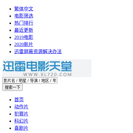
繁体中文
电影筛选
热门排行
最近更新
2019电影
2020新片
迅雷屏蔽资源解决办法
首页
动作片
犯罪片
科幻片
喜剧片