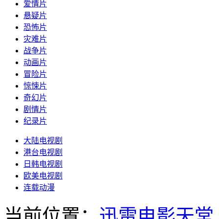
爱情片
悬疑片
恐怖片
灾难片
战争片
动画片
冒险片
惊悚片
奇幻片
剧情片
纪录片
大陆电视剧
港台电视剧
日韩电视剧
欧美电视剧
连载动漫
当前位置：
迅雷电影天堂