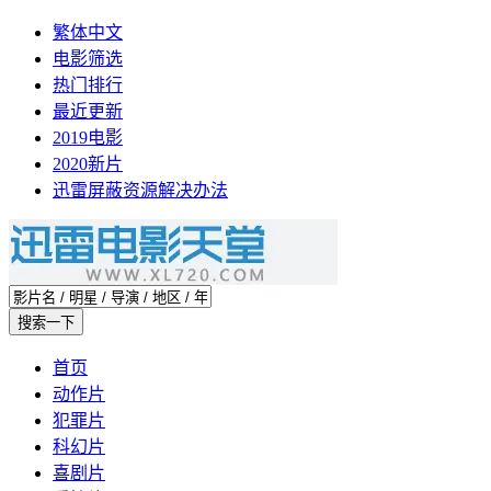
繁体中文
电影筛选
热门排行
最近更新
2019电影
2020新片
迅雷屏蔽资源解决办法
首页
动作片
犯罪片
科幻片
喜剧片