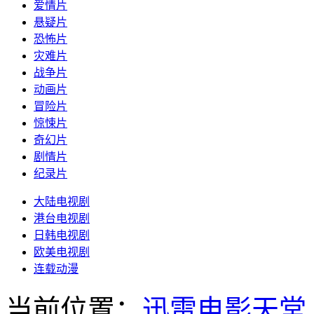
爱情片
悬疑片
恐怖片
灾难片
战争片
动画片
冒险片
惊悚片
奇幻片
剧情片
纪录片
大陆电视剧
港台电视剧
日韩电视剧
欧美电视剧
连载动漫
当前位置：
迅雷电影天堂