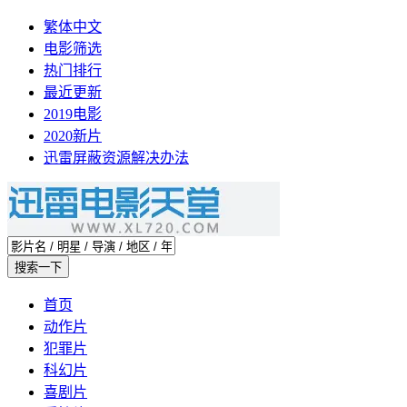
繁体中文
电影筛选
热门排行
最近更新
2019电影
2020新片
迅雷屏蔽资源解决办法
首页
动作片
犯罪片
科幻片
喜剧片