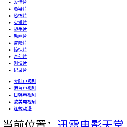
爱情片
悬疑片
恐怖片
灾难片
战争片
动画片
冒险片
惊悚片
奇幻片
剧情片
纪录片
大陆电视剧
港台电视剧
日韩电视剧
欧美电视剧
连载动漫
当前位置：
迅雷电影天堂