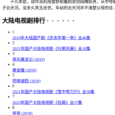
十九年前，琼华派利用望舒和羲和双剑网缚妖界，从中夺取
子云天河。没多久夙玉去世。年幼的云天河并不清楚父母的往..
大陆电视剧排行 · · · · · ·
1
2019年大陆国产剧《庆余年第一季》全46集
2
2021年国产大陆电视剧《扫黑风暴》全28集
3
倚天屠龙记 (2019)
4
黄金瞳 (2019)
5
怒晴湘西 (2019)
6
2021年国产大陆电视剧《雪中悍刀行》全38集
7
2023年国产大陆电视剧《狂飙》全37集
8
将夜 (2018)