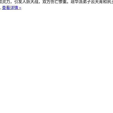
灵力，引发人妖大战，双方伤亡惨重。琼华派弟子云天青和夙玉
.
查看详情 »