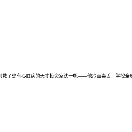
发
救了患有心脏病的天才投资家沈一帆——他冷面毒舌，掌控全局