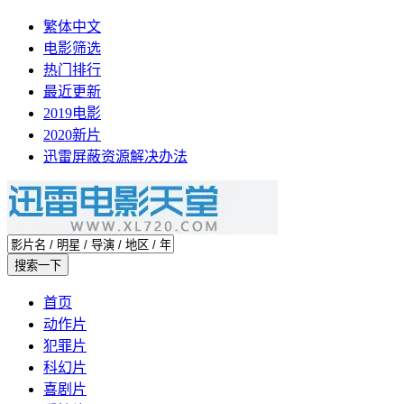
繁体中文
电影筛选
热门排行
最近更新
2019电影
2020新片
迅雷屏蔽资源解决办法
首页
动作片
犯罪片
科幻片
喜剧片