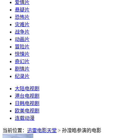
爱情片
悬疑片
恐怖片
灾难片
战争片
动画片
冒险片
惊悚片
奇幻片
剧情片
纪录片
大陆电视剧
港台电视剧
日韩电视剧
欧美电视剧
连载动漫
当前位置：
迅雷电影天堂
> 孙滢皓参演的电影