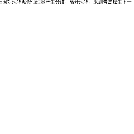
因对琼华派修仙理念产生分歧，离开琼华，来到青鸾峰生下一