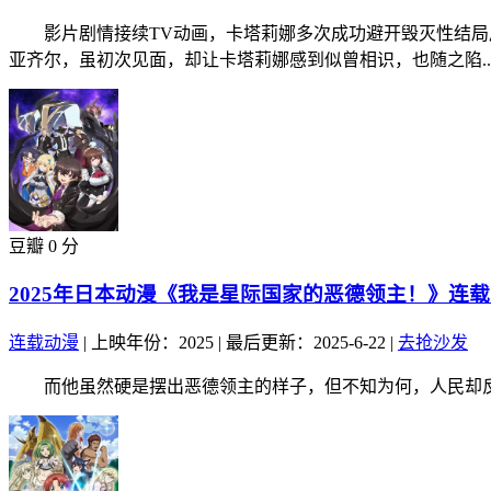
影片剧情接续TV动画，卡塔莉娜多次成功避开毁灭性结局后
亚齐尔，虽初次见面，却让卡塔莉娜感到似曾相识，也随之陷..
豆瓣 0 分
2025年日本动漫《我是星际国家的恶德领主！》连载
连载动漫
|
上映年份：2025
|
最后更新：2025-6-22
|
去抢沙发
而他虽然硬是摆出恶德领主的样子，但不知为何，人民却反而