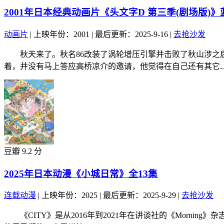
2001年日本经典动画片《头文字D 第三季(剧场版)
动画片
|
上映年份：2001
|
最后更新：2025-9-16
|
去抢沙发
秋天来了。秋名86改装了涡轮增压引擎并击败了秋山涉之后
着，并没有马上答应高桥凉介的邀请，他觉得在自己还有其它..
豆瓣 9.2 分
2025年日本动漫《小城日常》全13集
连载动漫
|
上映年份：2025
|
最后更新：2025-9-29
|
去抢沙发
《CITY》是从2016年到2021年在讲谈社的《Morni