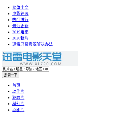
繁体中文
电影筛选
热门排行
最近更新
2019电影
2020新片
迅雷屏蔽资源解决办法
首页
动作片
犯罪片
科幻片
喜剧片