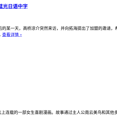
》蓝光日语中字
的某一天，高桥凉介突然来访，并向拓海提出了加盟的邀请，
.
查看详情 »
ng》杂志上连载的一部女生喜剧漫画。故事通过主人公南云美鸟和其