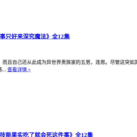
事只好来深究魔法》全12集
而且自己还从此成为异世界贵族家的五男，连恩。尽管这突如其
..
查看详情 »
用技能果实吃了就会死这件事》全12集