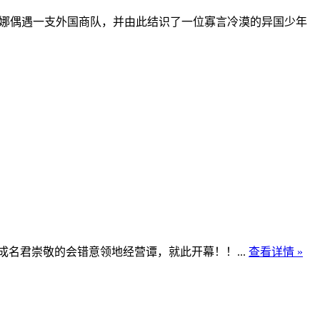
娜偶遇一支外国商队，并由此结识了一位寡言冷漠的异国少年
君崇敬的会错意领地经营谭，就此开幕！！...
查看详情 »