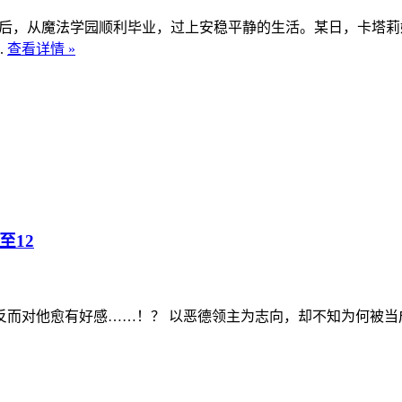
，从魔法学园顺利毕业，过上安稳平静的生活。某日，卡塔莉
.
查看详情 »
至12
对他愈有好感……！？ 以恶德领主为志向，却不知为何被当成名