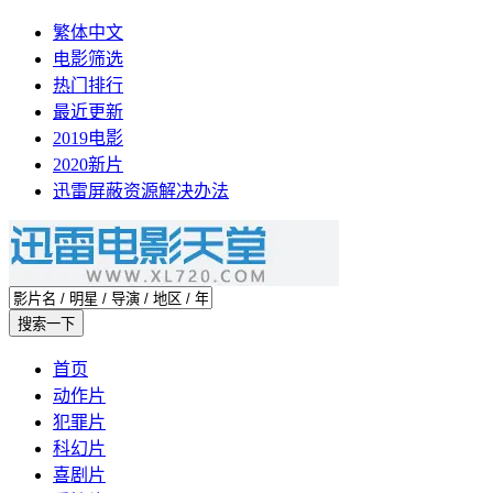
繁体中文
电影筛选
热门排行
最近更新
2019电影
2020新片
迅雷屏蔽资源解决办法
首页
动作片
犯罪片
科幻片
喜剧片