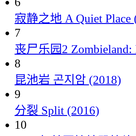
6
寂静之地 A Quiet Place (
7
丧尸乐园2 Zombieland: Do
8
昆池岩 곤지암 (2018)
9
分裂 Split (2016)
10