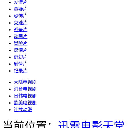
爱情片
悬疑片
恐怖片
灾难片
战争片
动画片
冒险片
惊悚片
奇幻片
剧情片
纪录片
大陆电视剧
港台电视剧
日韩电视剧
欧美电视剧
连载动漫
当前位置：
迅雷电影天堂