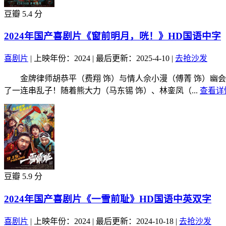
豆瓣 5.4 分
2024年国产喜剧片《窗前明月，咣！》HD国语中字
喜剧片
|
上映年份：2024
|
最后更新：2025-4-10
|
去抢沙发
金牌律师胡恭平（费翔 饰）与情人佘小漫（傅菁 饰）幽会
了一连串乱子！随着熊大力（马东锡 饰）、林銮凤（...
查看详情
豆瓣 5.9 分
2024年国产喜剧片《一雪前耻》HD国语中英双字
喜剧片
|
上映年份：2024
|
最后更新：2024-10-18
|
去抢沙发