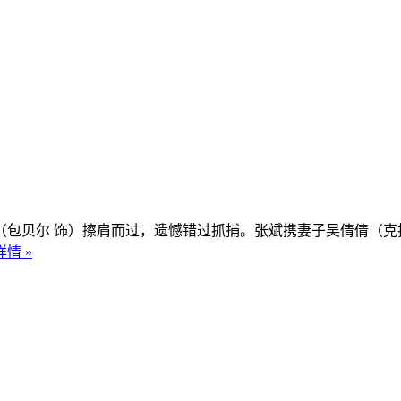
包贝尔 饰）擦肩而过，遗憾错过抓捕。张斌携妻子吴倩倩（克
情 »