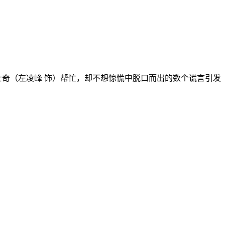
奇（左凌峰 饰）帮忙，却不想惊慌中脱口而出的数个谎言引发