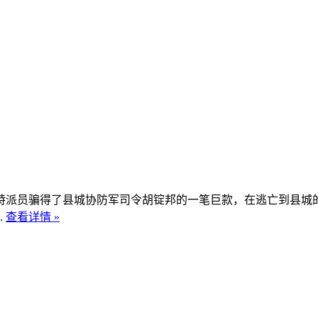
员骗得了县城协防军司令胡锭邦的一笔巨款，在逃亡到县城的
.
查看详情 »