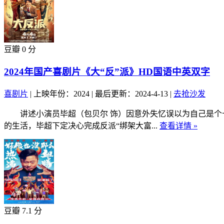
豆瓣 0 分
2024年国产喜剧片《大“反”派》HD国语中英双字
喜剧片
|
上映年份：2024
|
最后更新：2024-4-13
|
去抢沙发
讲述小演员毕超（包贝尔 饰）因意外失忆误以为自己是个十
的生活，毕超下定决心完成反派“绑架大富...
查看详情 »
豆瓣 7.1 分