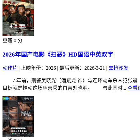
豆瓣 0 分
2026年国产电影《扫恶》HD国语中英双字
动作片
|
上映年份：2026
|
最后更新：2026-3-21
|
去抢沙发
7 年前，刑警吴晓光（潘斌龙 饰）与连环劫车杀人犯张斌（
目标就是推动这场慈善秀的首富刘晓明。 与此同时...
查看详