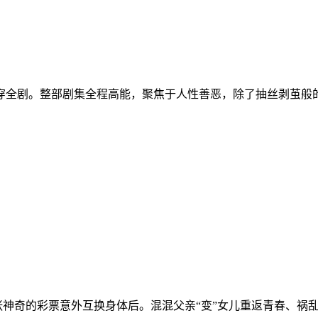
剧。整部剧集全程高能，聚焦于人性善恶，除了抽丝剥茧般的爽
奇的彩票意外互换身体后。混混父亲“变”女儿重返青春、祸乱校