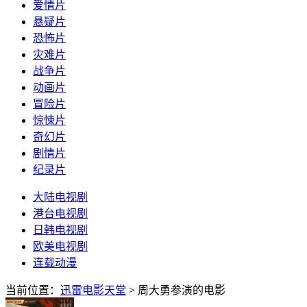
爱情片
悬疑片
恐怖片
灾难片
战争片
动画片
冒险片
惊悚片
奇幻片
剧情片
纪录片
大陆电视剧
港台电视剧
日韩电视剧
欧美电视剧
连载动漫
当前位置：
迅雷电影天堂
> 周大勇参演的电影