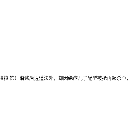
拉拉 饰）潜逃后逍遥法外，却因绝症儿子配型被抢再起杀心，