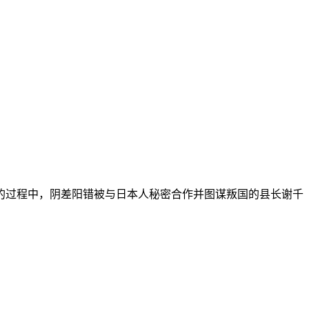
过程中，阴差阳错被与日本人秘密合作并图谋叛国的县长谢千