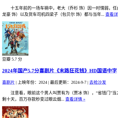
十五年前的一场车祸中，老大（乔杉 饰）因一时懦弱，任由
龙豪 饰）以及货车司机四梁子（包贝尔 饰）都与当年...
查看详
豆瓣 5.7 分
2024年国产5.7分喜剧片《末路狂花钱》HD国语中字
喜剧片
|
上映年份：2024
|
最后更新：2024-9-7
|
去抢沙发
注意看，眼前这个男人叫贾有为（贾冰 饰），“省钱门”当
剩十天，百万存款秒变过眼云烟...
查看详情 »