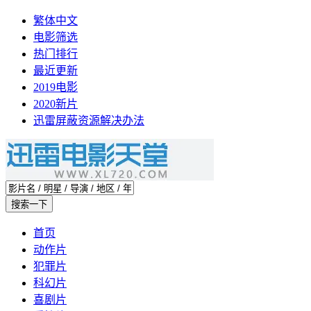
繁体中文
电影筛选
热门排行
最近更新
2019电影
2020新片
迅雷屏蔽资源解决办法
首页
动作片
犯罪片
科幻片
喜剧片