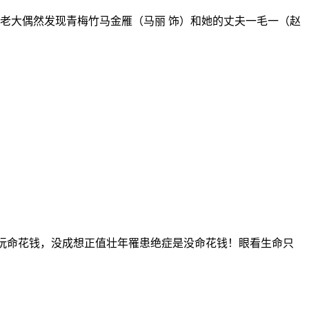
老大偶然发现青梅竹马金雁（马丽 饰）和她的丈夫一毛一（赵
玩命花钱，没成想正值壮年罹患绝症是没命花钱！眼看生命只