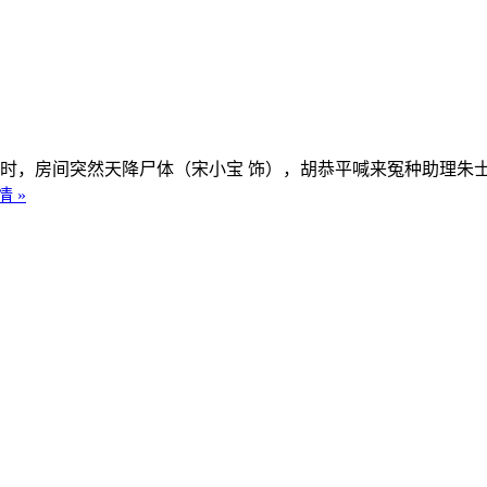
时，房间突然天降尸体（宋小宝 饰），胡恭平喊来冤种助理朱士
 »