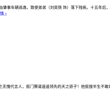
肇事车辆逃逸，致使弟弟（刘奕铁 饰）落下残疾。十五年后，
情 »
之无愧代言人，抠门赛道遥遥领先的天之骄子！他抠搜半生不敢