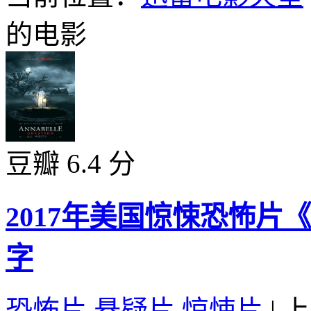
的电影
豆瓣 6.4 分
2017年美国惊悚恐怖片
字
恐怖片
,
悬疑片
,
惊悚片
|
上