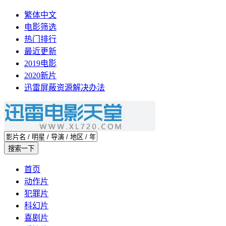
繁体中文
电影筛选
热门排行
最近更新
2019电影
2020新片
迅雷屏蔽资源解决办法
首页
动作片
犯罪片
科幻片
喜剧片