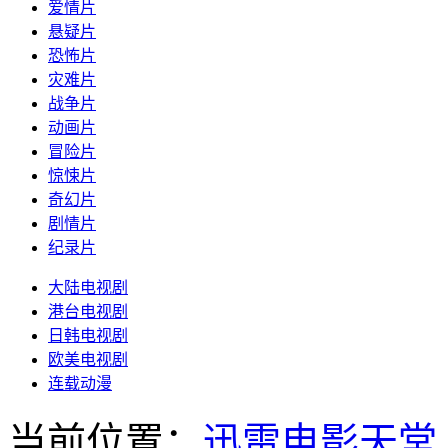
爱情片
悬疑片
恐怖片
灾难片
战争片
动画片
冒险片
惊悚片
奇幻片
剧情片
纪录片
大陆电视剧
港台电视剧
日韩电视剧
欧美电视剧
连载动漫
当前位置：
迅雷电影天堂