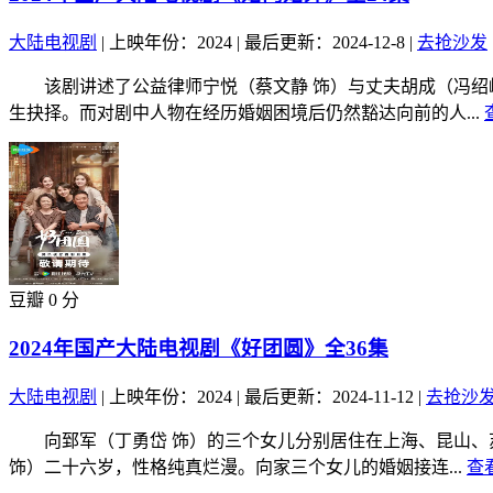
大陆电视剧
|
上映年份：2024
|
最后更新：2024-12-8
|
去抢沙发
该剧讲述了公益律师宁悦（蔡文静 饰）与丈夫胡成（冯绍峰
生抉择。而对剧中人物在经历婚姻困境后仍然豁达向前的人...
豆瓣 0 分
2024年国产大陆电视剧《好团圆》全36集
大陆电视剧
|
上映年份：2024
|
最后更新：2024-11-12
|
去抢沙
向郅军（丁勇岱 饰）的三个女儿分别居住在上海、昆山、苏
饰）二十六岁，性格纯真烂漫。向家三个女儿的婚姻接连...
查