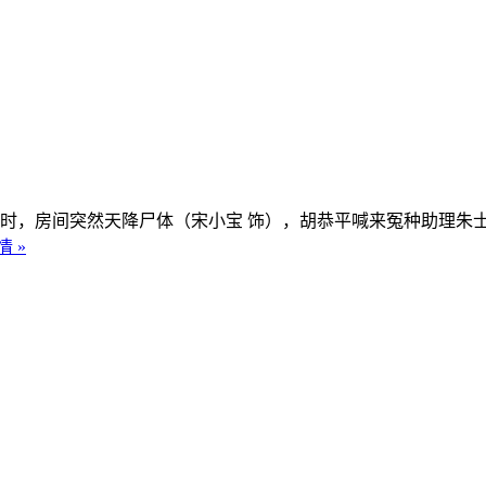
时，房间突然天降尸体（宋小宝 饰），胡恭平喊来冤种助理朱士
 »