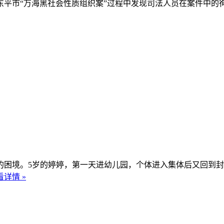
市“万海黑社会性质组织案”过程中发现司法人员在案件中的
境。5岁的婷婷，第一天进幼儿园，个体进入集体后又回到封闭
看详情 »