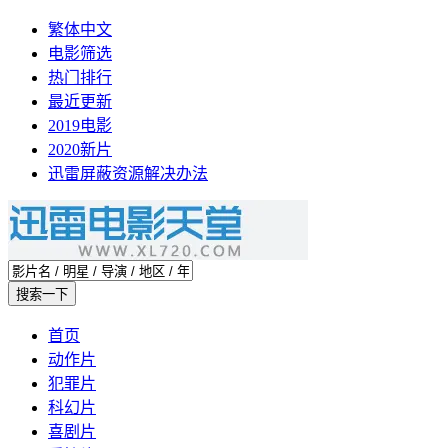
繁体中文
电影筛选
热门排行
最近更新
2019电影
2020新片
迅雷屏蔽资源解决办法
首页
动作片
犯罪片
科幻片
喜剧片