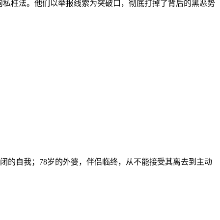
徇私枉法。他们以举报线索为突破口，彻底打掉了背后的黑恶势
的自我；78岁的外婆，伴侣临终，从不能接受其离去到主动