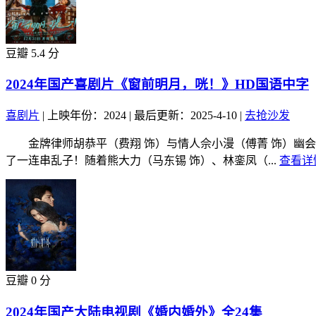
豆瓣 5.4 分
2024年国产喜剧片《窗前明月，咣！》HD国语中字
喜剧片
|
上映年份：2024
|
最后更新：2025-4-10
|
去抢沙发
金牌律师胡恭平（费翔 饰）与情人佘小漫（傅菁 饰）幽会
了一连串乱子！随着熊大力（马东锡 饰）、林銮凤（...
查看详情
豆瓣 0 分
2024年国产大陆电视剧《婚内婚外》全24集