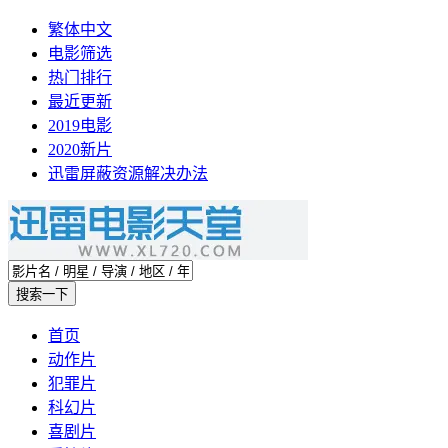
繁体中文
电影筛选
热门排行
最近更新
2019电影
2020新片
迅雷屏蔽资源解决办法
首页
动作片
犯罪片
科幻片
喜剧片