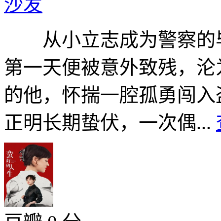
沙发
从小立志成为警察的毕
第一天便被意外致残，沦为
的他，怀揣一腔孤勇闯入
正明长期蛰伏，一次偶...