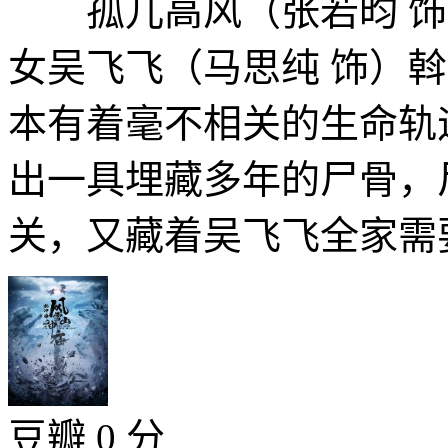
孤儿高风（张若昀 饰
女吴飞飞（马思纯 饰）
本有着毫不相关的生命轨
出一具埋藏多年的尸骨，
关，又藏着吴飞飞全家需要
豆瓣 0 分