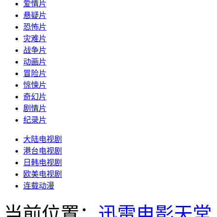
爱情片
悬疑片
恐怖片
灾难片
战争片
动画片
冒险片
惊悚片
奇幻片
剧情片
纪录片
大陆电视剧
港台电视剧
日韩电视剧
欧美电视剧
连载动漫
当前位置：
迅雷电影天堂