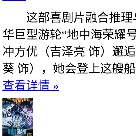
这部喜剧片融合推理与
华巨型游轮“地中海荣耀
冲方优（吉泽亮 饰）邂
葵 饰），她会登上这艘船
查看详情 »