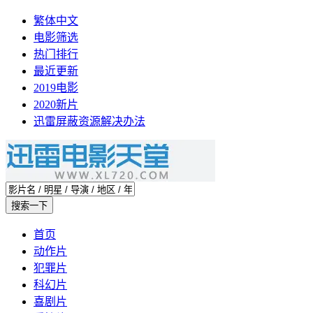
繁体中文
电影筛选
热门排行
最近更新
2019电影
2020新片
迅雷屏蔽资源解决办法
首页
动作片
犯罪片
科幻片
喜剧片