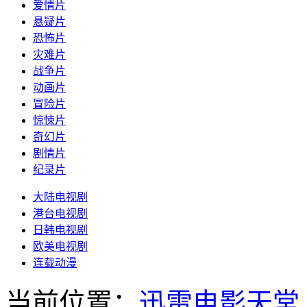
爱情片
悬疑片
恐怖片
灾难片
战争片
动画片
冒险片
惊悚片
奇幻片
剧情片
纪录片
大陆电视剧
港台电视剧
日韩电视剧
欧美电视剧
连载动漫
当前位置：
迅雷电影天堂