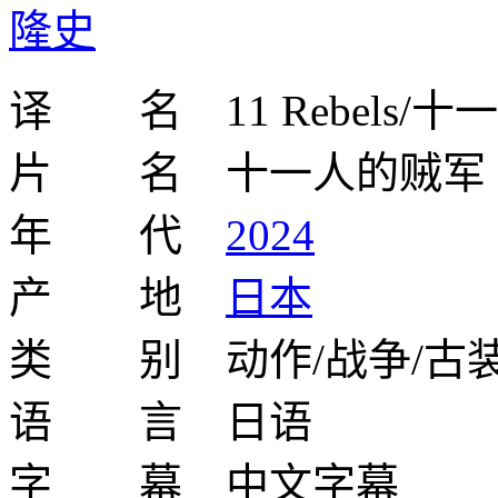
隆史
译 名 11 Rebels/十
片 名 十一人的贼军
年 代
2024
产 地
日本
类 别 动作/战争/古
语 言 日语
字 幕 中文字幕