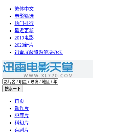
繁体中文
电影筛选
热门排行
最近更新
2019电影
2020新片
迅雷屏蔽资源解决办法
首页
动作片
犯罪片
科幻片
喜剧片