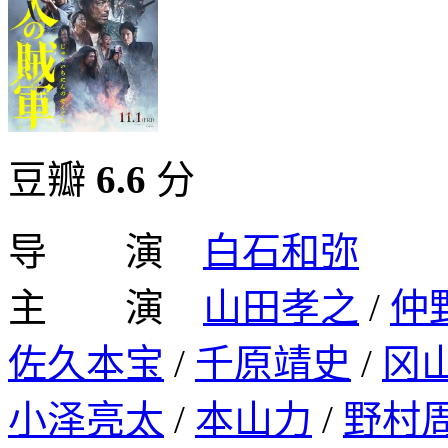
豆瓣
6.6
分
导 演
白石和弥
主 演
山田孝之
/
仲
佐久本宝
/
千原靖史
/
冈
小泽亮太
/
本山力
/
野村