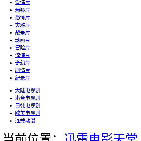
爱情片
悬疑片
恐怖片
灾难片
战争片
动画片
冒险片
惊悚片
奇幻片
剧情片
纪录片
大陆电视剧
港台电视剧
日韩电视剧
欧美电视剧
连载动漫
当前位置：
迅雷电影天堂