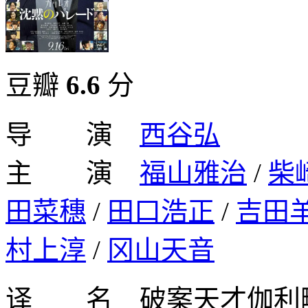
豆瓣
6.6
分
导 演
西谷弘
主 演
福山雅治
/
柴
田菜穗
/
田口浩正
/
吉田
村上淳
/
冈山天音
译 名 破案天才伽利略