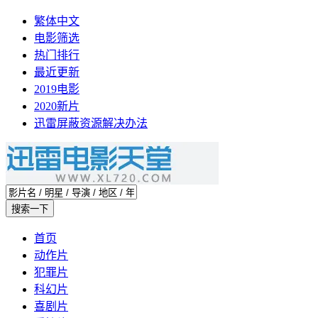
繁体中文
电影筛选
热门排行
最近更新
2019电影
2020新片
迅雷屏蔽资源解决办法
首页
动作片
犯罪片
科幻片
喜剧片