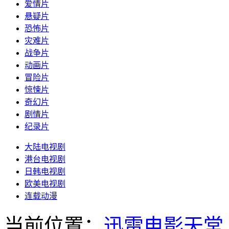
爱情片
悬疑片
恐怖片
灾难片
战争片
动画片
冒险片
惊悚片
奇幻片
剧情片
纪录片
大陆电视剧
港台电视剧
日韩电视剧
欧美电视剧
连载动漫
当前位置：
迅雷电影天堂