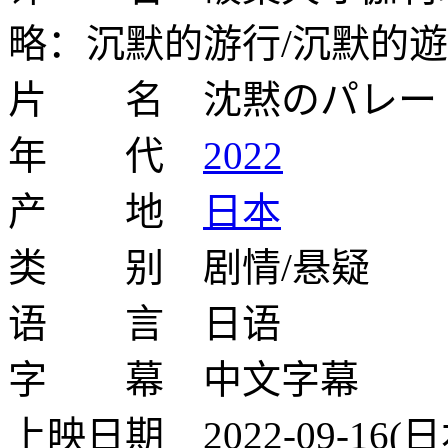
略：沉默的游行/沉默的遊行/Sil
片 名 沈黙のパレー
年 代
2022
产 地
日本
类 别 剧情/悬疑
语 言 日语
字 幕 中文字幕
上映日期 2022-09-16(日