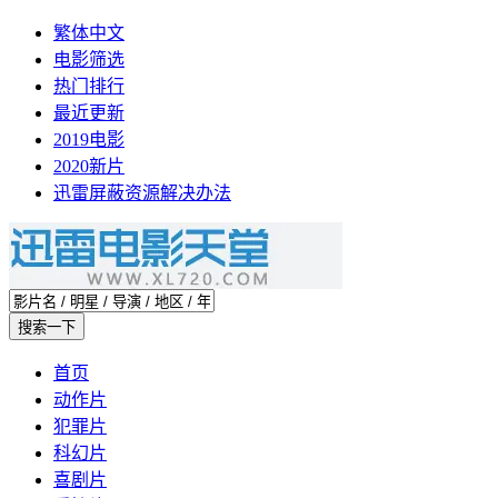
繁体中文
电影筛选
热门排行
最近更新
2019电影
2020新片
迅雷屏蔽资源解决办法
首页
动作片
犯罪片
科幻片
喜剧片