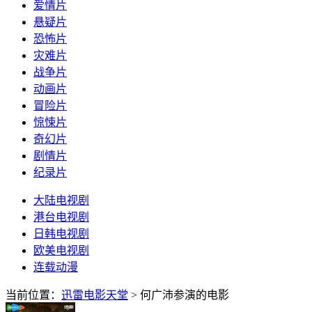
爱情片
悬疑片
恐怖片
灾难片
战争片
动画片
冒险片
惊悚片
奇幻片
剧情片
纪录片
大陆电视剧
港台电视剧
日韩电视剧
欧美电视剧
连载动漫
当前位置：
迅雷电影天堂
> 何广沛参演的电影