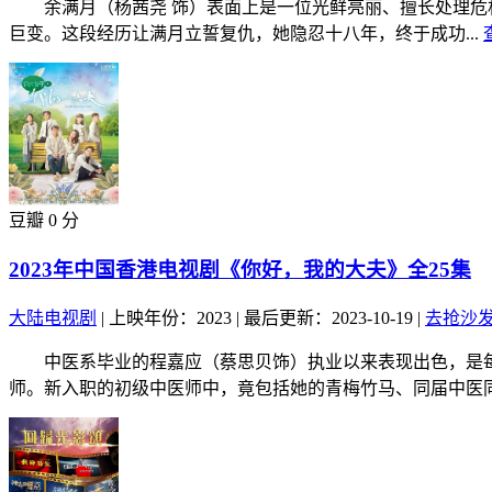
余满月（杨茜尧 饰）表面上是一位光鲜亮丽、擅长处理危机
巨变。这段经历让满月立誓复仇，她隐忍十八年，终于成功...
豆瓣 0 分
2023年中国香港电视剧《你好，我的大夫》全25集
大陆电视剧
|
上映年份：2023
|
最后更新：2023-10-19
|
去抢沙
中医系毕业的程嘉应（蔡思贝饰）执业以来表现出色，是每月
师。新入职的初级中医师中，竟包括她的青梅竹马、同届中医同.