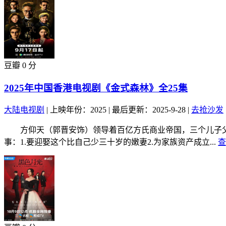
豆瓣 0 分
2025年中国香港电视剧《金式森林》全25集
大陆电视剧
|
上映年份：2025
|
最后更新：2025-9-28
|
去抢沙发
方仰天（郭晋安饰）领导着百亿方氏商业帝国，三个儿子父
事：1.要迎娶这个比自己少三十岁的嫩妻2.为家族资产成立...
查