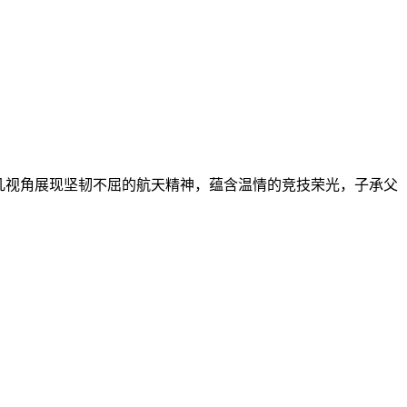
平凡视角展现坚韧不屈的航天精神，蕴含温情的竞技荣光，子承父