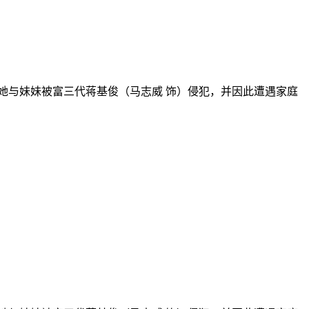
与妹妹被富三代蒋基俊（马志威 饰）侵犯，并因此遭遇家庭