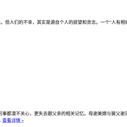
引来不幸。但人们的不幸，其实是源自个人的欲望和贪念。一个“人
何事都漠不关心，更失去跟父亲的相关记忆。母谢美嫦与舅父谢
.
查看详情 »