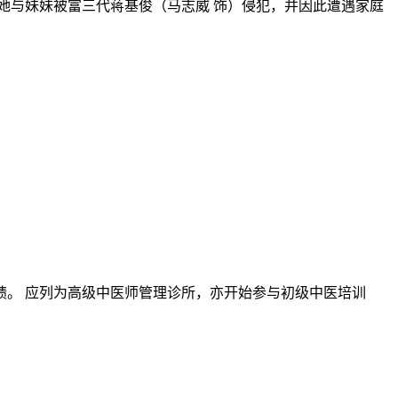
与妹妹被富三代蒋基俊（马志威 饰）侵犯，并因此遭遇家庭
。 应列为高级中医师管理诊所，亦开始参与初级中医培训