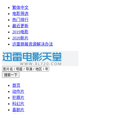
繁体中文
电影筛选
热门排行
最近更新
2019电影
2020新片
迅雷屏蔽资源解决办法
首页
动作片
犯罪片
科幻片
喜剧片