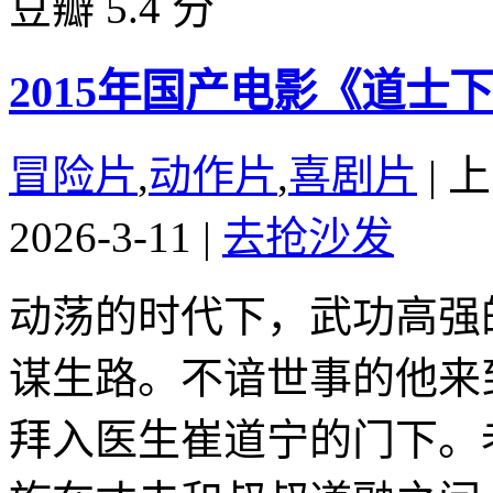
豆瓣 5.4 分
2015年国产电影《道士
冒险片
,
动作片
,
喜剧片
|
上
2026-3-11
|
去抢沙发
动荡的时代下，武功高强
谋生路。不谙世事的他来
拜入医生崔道宁的门下。