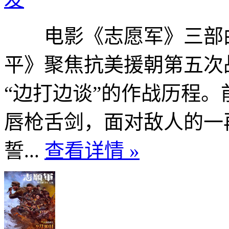
电影《志愿军》三部曲
平》聚焦抗美援朝第五次
“边打边谈”的作战历程
唇枪舌剑，面对敌人的一
誓...
查看详情 »