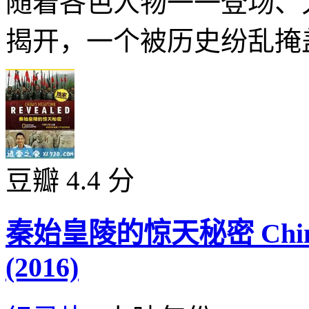
随着各色人物一一登场、
揭开，一个被历史纷乱掩盖
豆瓣 4.4 分
秦始皇陵的惊天秘密 China’s
(2016)