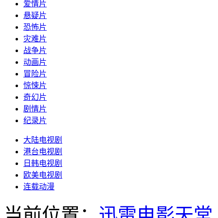
爱情片
悬疑片
恐怖片
灾难片
战争片
动画片
冒险片
惊悚片
奇幻片
剧情片
纪录片
大陆电视剧
港台电视剧
日韩电视剧
欧美电视剧
连载动漫
当前位置：
迅雷电影天堂