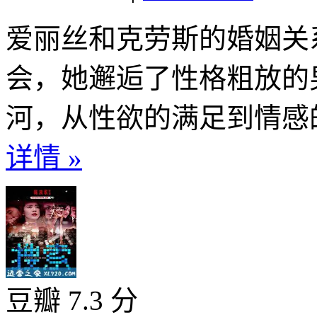
爱丽丝和克劳斯的婚姻关
会，她邂逅了性格粗放的
河，从性欲的满足到情感的
详情 »
豆瓣 7.3 分