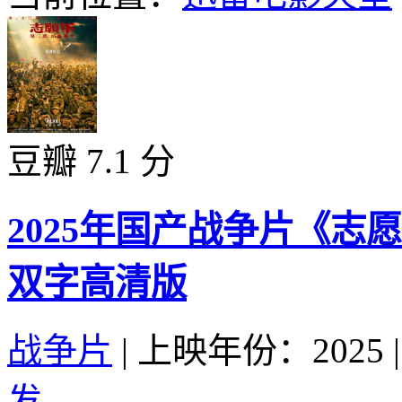
豆瓣 7.1 分
2025年国产战争片《志
双字高清版
战争片
|
上映年份：2025
|
发