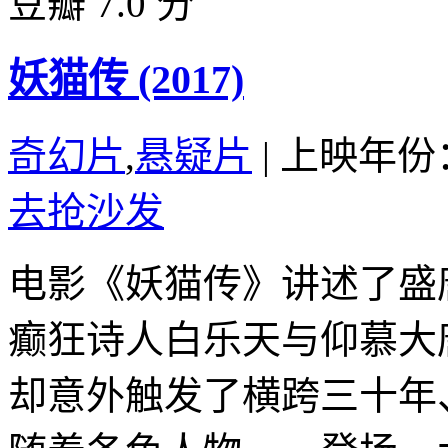
豆瓣 7.0 分
妖猫传 (2017)
奇幻片
,
悬疑片
|
上映年份：
去抢沙发
电影《妖猫传》讲述了盛
癫狂诗人白乐天与仰慕大
却意外触发了横跨三十年