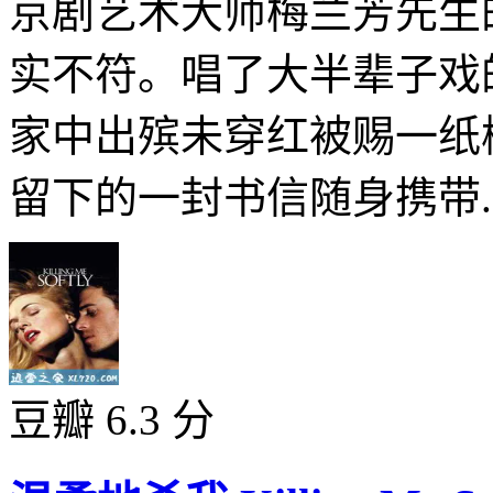
京剧艺术大师梅兰芳先生
实不符。唱了大半辈子戏
家中出殡未穿红被赐一纸
留下的一封书信随身携带..
豆瓣 6.3 分