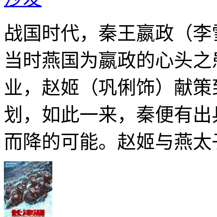
战国时代，秦王嬴政（李
当时燕国为嬴政的心头之
业，赵姬（巩俐饰）献策
划，如此一来，秦便有出
而降的可能。赵姬与燕太子