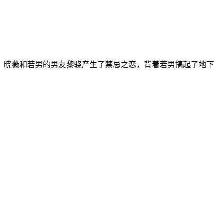
晓薇和若男的男友黎骁产生了禁忌之恋，背着若男搞起了地下