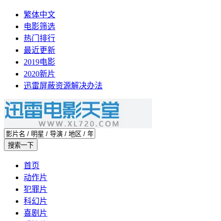
繁体中文
电影筛选
热门排行
最近更新
2019电影
2020新片
迅雷屏蔽资源解决办法
首页
动作片
犯罪片
科幻片
喜剧片