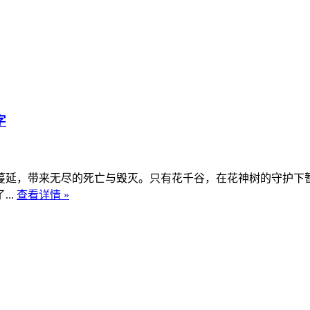
字
延，带来无尽的死亡与毁灭。只有花千谷，在花神树的守护下暂
..
查看详情 »