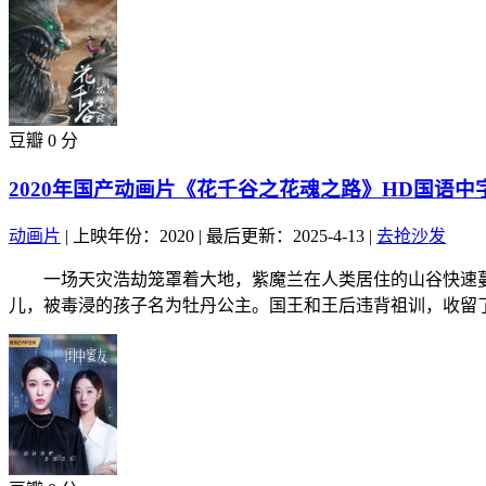
豆瓣 0 分
2020年国产动画片《花千谷之花魂之路》HD国语中
动画片
|
上映年份：2020
|
最后更新：2025-4-13
|
去抢沙发
一场天灾浩劫笼罩着大地，紫魔兰在人类居住的山谷快速蔓
儿，被毒浸的孩子名为牡丹公主。国王和王后违背祖训，收留了.