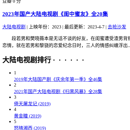
豆瓣 0 分
2023年国产大陆电视剧《闺中蜜友》全20集
大陆电视剧
|
上映年份：2023
|
最后更新：2023-4-7
|
去抢沙发
段若男和樊晓薇本是无话不谈的好友，在闺蜜遭受渣男背叛
恋情，就在若男和黎骁的恋爱纪念日时，三人的情感纠缠浮出..
大陆电视剧排行 · · · · · ·
1
2019年大陆国产剧《庆余年第一季》全46集
2
2021年国产大陆电视剧《扫黑风暴》全28集
3
倚天屠龙记 (2019)
4
黄金瞳 (2019)
5
怒晴湘西 (2019)