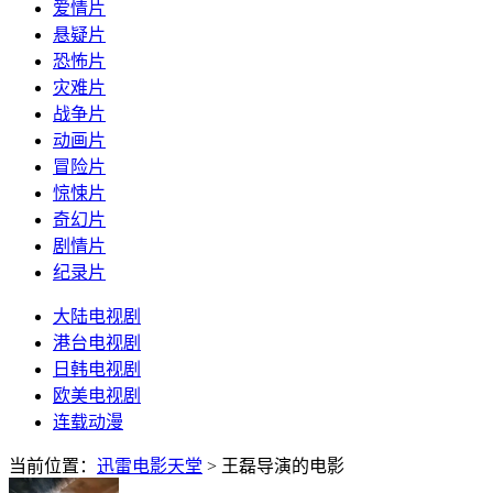
爱情片
悬疑片
恐怖片
灾难片
战争片
动画片
冒险片
惊悚片
奇幻片
剧情片
纪录片
大陆电视剧
港台电视剧
日韩电视剧
欧美电视剧
连载动漫
当前位置：
迅雷电影天堂
> 王磊导演的电影