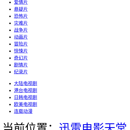
爱情片
悬疑片
恐怖片
灾难片
战争片
动画片
冒险片
惊悚片
奇幻片
剧情片
纪录片
大陆电视剧
港台电视剧
日韩电视剧
欧美电视剧
连载动漫
当前位置：
迅雷电影天堂