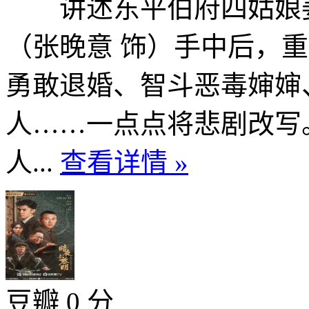
讲述东平伯府四姑娘姜
（张晚意 饰）手中后，
勇敢退婚、智斗恶毒婶婶
人……一点点将悲剧改写
人...
查看详情 »
豆瓣 0 分