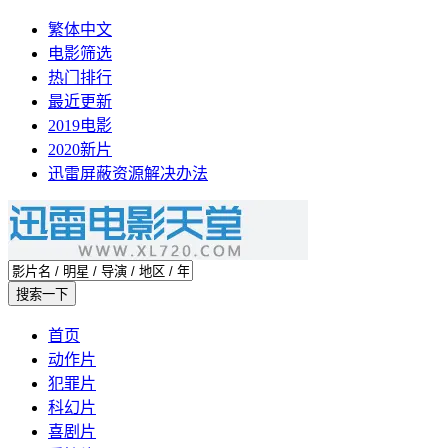
繁体中文
电影筛选
热门排行
最近更新
2019电影
2020新片
迅雷屏蔽资源解决办法
首页
动作片
犯罪片
科幻片
喜剧片