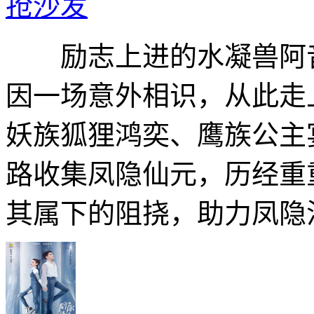
抢沙发
励志上进的水凝兽阿音
因一场意外相识，从此走
妖族狐狸鸿奕、鹰族公主
路收集凤隐仙元，历经重
其属下的阻挠，助力凤隐涅