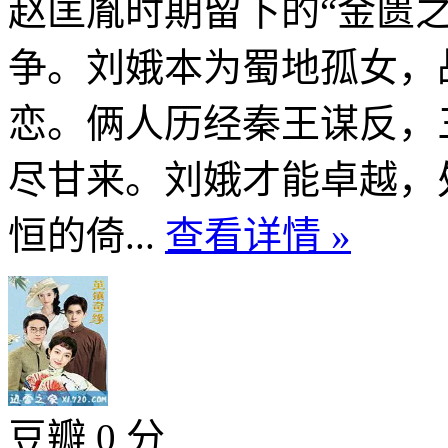
赵匡胤时期留下的“金匮
争。刘娥本为蜀地孤女，
恋。俩人历经秦王谋反，
尽甘来。刘娥才能卓越，
恒的倚...
查看详情 »
豆瓣 0 分