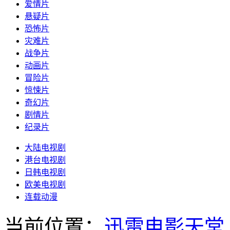
爱情片
悬疑片
恐怖片
灾难片
战争片
动画片
冒险片
惊悚片
奇幻片
剧情片
纪录片
大陆电视剧
港台电视剧
日韩电视剧
欧美电视剧
连载动漫
当前位置：
迅雷电影天堂