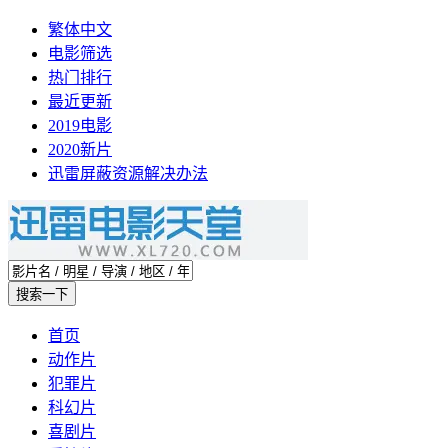
繁体中文
电影筛选
热门排行
最近更新
2019电影
2020新片
迅雷屏蔽资源解决办法
首页
动作片
犯罪片
科幻片
喜剧片