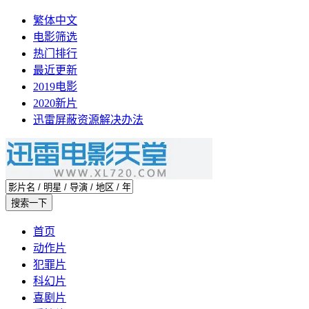
繁体中文
电影筛选
热门排行
最近更新
2019电影
2020新片
迅雷屏蔽资源解决办法
首页
动作片
犯罪片
科幻片
喜剧片