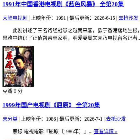
1991年中国香港电视剧《蓝色风暴》 全第20集
大陆电视剧
|
上映年份：1991
|
最后更新：2026-6-15
|
去抢沙发
此剧讲述了三名饱经战患之越南来客，欲于香港落地生根，
患难中结识了正值督察卓家明，明爱妻周文亮乃电视台名记者..
豆瓣 0 分
1999年国产电视剧《屈原》 全第20集
未分类
|
上映年份：1986
|
最后更新：2026-7-1
|
去抢沙发
無線 電視電影『屈原〔1986年〕』...
查看详情 »