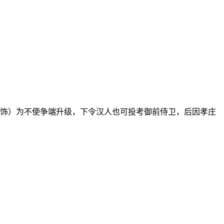
饰）为不使争端升级，下令汉人也可投考御前侍卫，后因孝庄