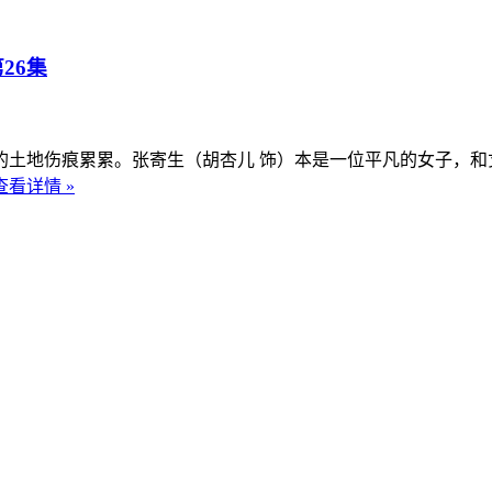
26集
伤痕累累。张寄生（胡杏儿 饰）本是一位平凡的女子，和丈
查看详情 »