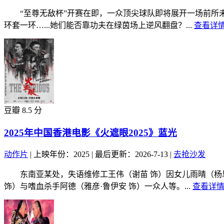
“至尊无敌杯”开赛在即，一众顶尖球队即将展开一场前所未
环套一环…...她们能否靠功夫在绿茵场上逆风翻盘？...
查看详情
豆瓣 8.5 分
2025年中国香港电影《火遮眼2025》蓝光
动作片
|
上映年份：2025
|
最后更新：2026-7-13
|
去抢沙发
东南亚某处，失语维修工王伟（谢苗 饰）因女儿雨晴（杨恩
饰）与嗜血杀手阿德（雅彦·鲁伊安 饰）一众人等。...
查看详情