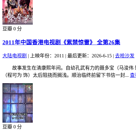
豆瓣 0 分
2011年中国香港电视剧《紫禁惊雷》 全第26集
大陆电视剧
|
上映年份：2011
|
最后更新：2026-6-15
|
去抢沙发
故事发生在清康熙年间。自幼孔武有力的聂多宝（马浚伟 饰
（程可为 饰）太后阻挠而搁浅。顺治临终前留下书信一封...
查
豆瓣 0 分