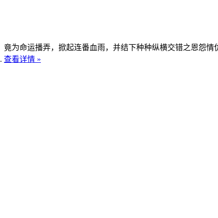
竟为命运播弄，掀起连番血雨，并结下种种纵横交错之恩怨情仇
.
查看详情 »