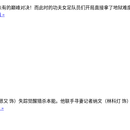
有的巅峰对决！而此时的功夫女足队员们开局直接拿了地狱难
 »
又 饰）失踪觉醒猎杀本能。他联手寻妻记者纳文（林科灯 饰
 »