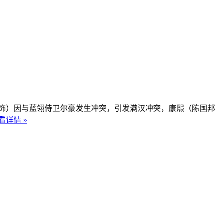
）因与蓝翎侍卫尔豪发生冲突，引发满汉冲突，康熙（陈国邦 
看详情 »