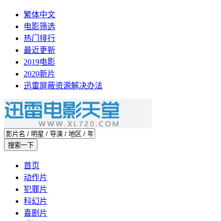
繁体中文
电影筛选
热门排行
最近更新
2019电影
2020新片
迅雷屏蔽资源解决办法
首页
动作片
犯罪片
科幻片
喜剧片