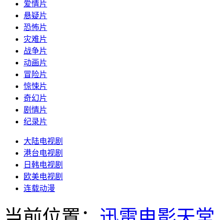
爱情片
悬疑片
恐怖片
灾难片
战争片
动画片
冒险片
惊悚片
奇幻片
剧情片
纪录片
大陆电视剧
港台电视剧
日韩电视剧
欧美电视剧
连载动漫
当前位置：
迅雷电影天堂