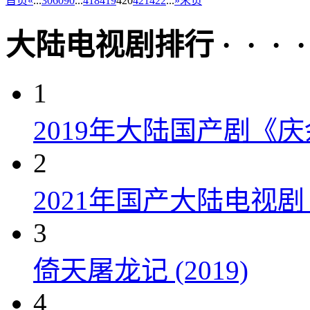
首页
«
...
30
60
90
...
418
419
420
421
422
...
»
末页
大陆电视剧排行 · · · · 
1
2019年大陆国产剧《
2
2021年国产大陆电视
3
倚天屠龙记 (2019)
4