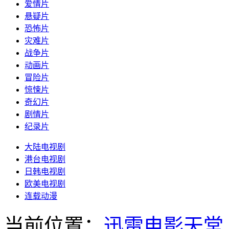
爱情片
悬疑片
恐怖片
灾难片
战争片
动画片
冒险片
惊悚片
奇幻片
剧情片
纪录片
大陆电视剧
港台电视剧
日韩电视剧
欧美电视剧
连载动漫
当前位置：
迅雷电影天堂