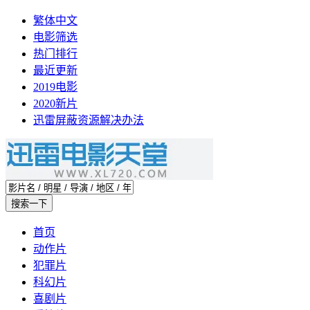
繁体中文
电影筛选
热门排行
最近更新
2019电影
2020新片
迅雷屏蔽资源解决办法
首页
动作片
犯罪片
科幻片
喜剧片