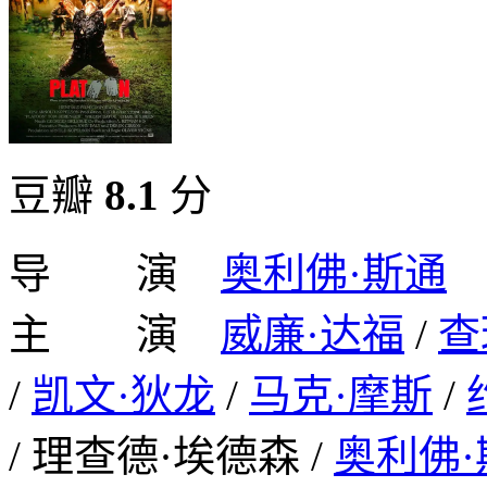
豆瓣
8.1
分
导 演
奥利佛·斯通
主 演
威廉·达福
/
查
/
凯文·狄龙
/
马克·摩斯
/
/ 理查德·埃德森 /
奥利佛·