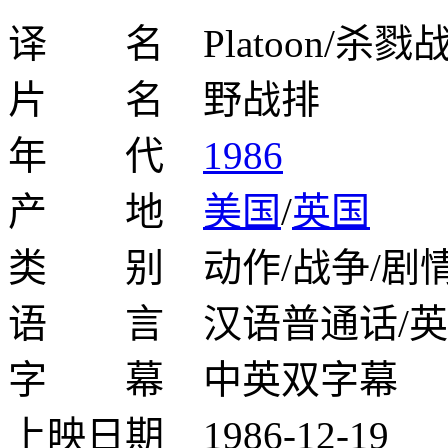
译 名 Platoon/杀戮战
片 名 野战排
年 代
1986
产 地
美国
/
英国
类 别 动作/战争/剧
语 言 汉语普通话/英
字 幕 中英双字幕
上映日期 1986-12-19