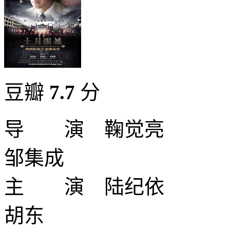
豆瓣
7.7
分
导 演 鞠觉亮
邹集成
主 演 陆纪依
胡东