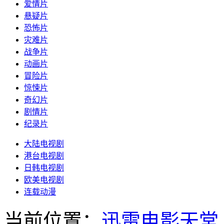
爱情片
悬疑片
恐怖片
灾难片
战争片
动画片
冒险片
惊悚片
奇幻片
剧情片
纪录片
大陆电视剧
港台电视剧
日韩电视剧
欧美电视剧
连载动漫
当前位置：
迅雷电影天堂