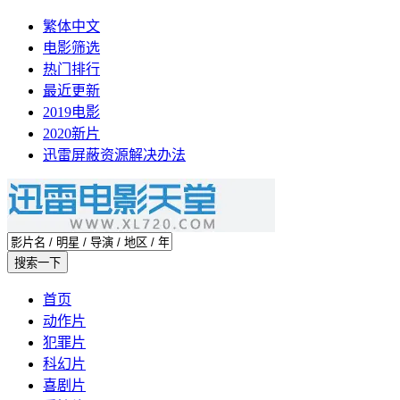
繁体中文
电影筛选
热门排行
最近更新
2019电影
2020新片
迅雷屏蔽资源解决办法
首页
动作片
犯罪片
科幻片
喜剧片