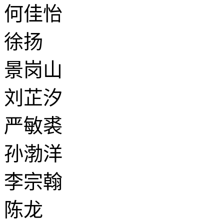
何佳怡
徐扬
景岗山
刘芷汐
严敏裘
孙渤洋
李宗翰
陈龙