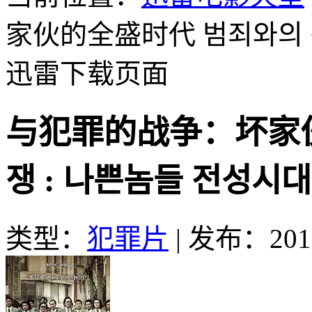
家伙的全盛时代 범죄와의 전쟁
迅雷下载页面
与犯罪的战争：坏家伙
쟁 : 나쁜놈들 전성시대
类型：
犯罪片
|
发布：2016