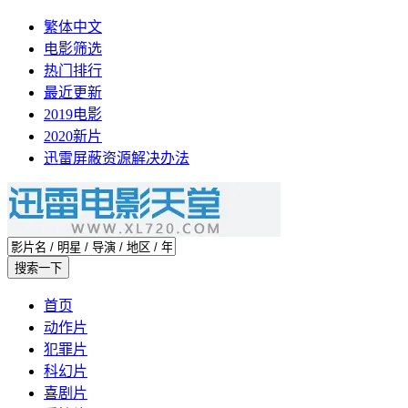
繁体中文
电影筛选
热门排行
最近更新
2019电影
2020新片
迅雷屏蔽资源解决办法
首页
动作片
犯罪片
科幻片
喜剧片