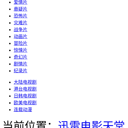
爱情片
悬疑片
恐怖片
灾难片
战争片
动画片
冒险片
惊悚片
奇幻片
剧情片
纪录片
大陆电视剧
港台电视剧
日韩电视剧
欧美电视剧
连载动漫
当前位置：
迅雷电影天堂