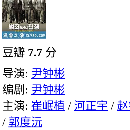
豆瓣
7.7
分
导演:
尹钟彬
编剧:
尹钟彬
主演:
崔岷植
/
河正宇
/
赵
/
郭度沅