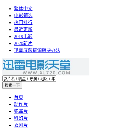
繁体中文
电影筛选
热门排行
最近更新
2019电影
2020新片
迅雷屏蔽资源解决办法
首页
动作片
犯罪片
科幻片
喜剧片