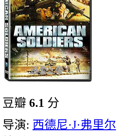
豆瓣
6.1
分
导演:
西德尼·J·弗里尔