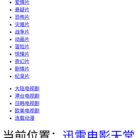
爱情片
悬疑片
恐怖片
灾难片
战争片
动画片
冒险片
惊悚片
奇幻片
剧情片
纪录片
大陆电视剧
港台电视剧
日韩电视剧
欧美电视剧
连载动漫
当前位置：
迅雷电影天堂