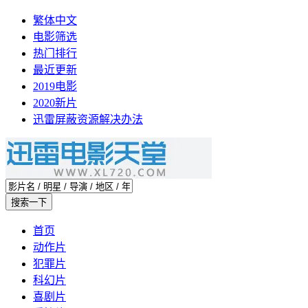
繁体中文
电影筛选
热门排行
最近更新
2019电影
2020新片
迅雷屏蔽资源解决办法
首页
动作片
犯罪片
科幻片
喜剧片