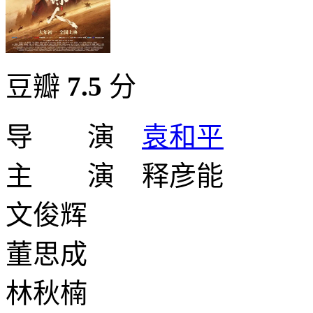
豆瓣
7.5
分
导 演
袁和平
主 演 释彦能
文俊辉
董思成
林秋楠