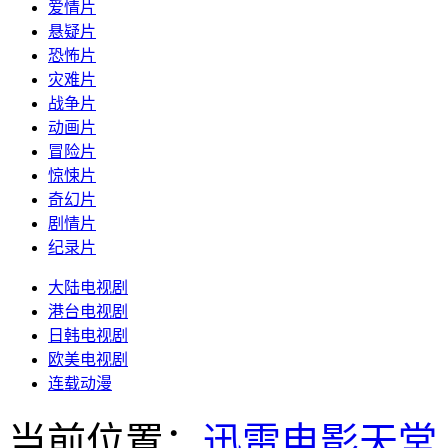
爱情片
悬疑片
恐怖片
灾难片
战争片
动画片
冒险片
惊悚片
奇幻片
剧情片
纪录片
大陆电视剧
港台电视剧
日韩电视剧
欧美电视剧
连载动漫
当前位置：
迅雷电影天堂