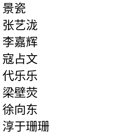
景瓷
张艺泷
李嘉辉
寇占文
代乐乐
梁壁荧
徐向东
淳于珊珊