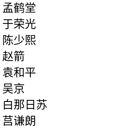
孟鹤堂
于荣光
陈少熙
赵箭
袁和平
吴京
白那日苏
莒谦朗