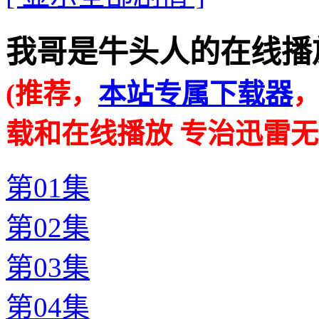
我哥是牛头人的在线播放地址 ·
(推荐，
本站专属下载器
载和在线播放 专治迅雷无
第01集
第02集
第03集
第04集