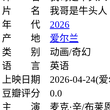
片 名 我哥是牛头人
年 代
2026
产 地
爱尔兰
类 别 动画/奇幻
语 言 英语
上映日期 2026-04-24(
豆瓣评分 0.0
主 演 麦克·辛/布莱恩·