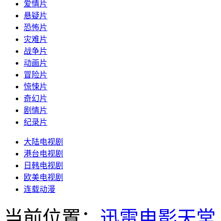
爱情片
悬疑片
恐怖片
灾难片
战争片
动画片
冒险片
惊悚片
奇幻片
剧情片
纪录片
大陆电视剧
港台电视剧
日韩电视剧
欧美电视剧
连载动漫
当前位置：
迅雷电影天堂