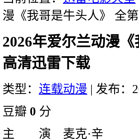
漫《我哥是牛头人》 全第
2026年爱尔兰动漫《
高清迅雷下载
类型：
连载动漫
|
发布：20
豆瓣
0
分
主 演 麦克·辛