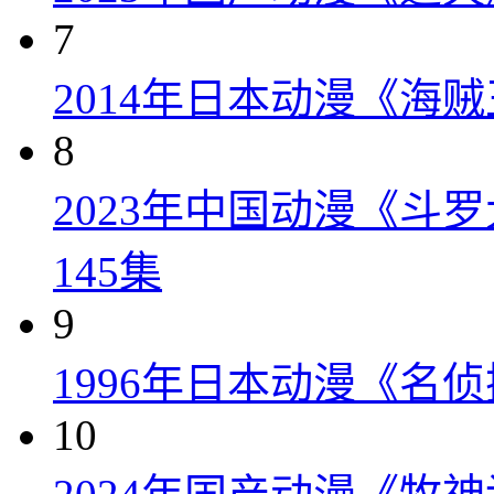
7
2014年日本动漫《海贼王
8
2023年中国动漫《斗
145集
9
1996年日本动漫《名侦
10