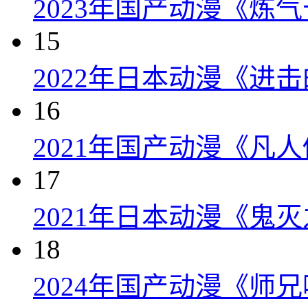
2023年国产动漫《炼气
15
2022年日本动漫《进击的
16
2021年国产动漫《凡
17
2021年日本动漫《鬼灭
18
2024年国产动漫《师兄