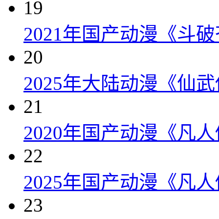
19
2021年国产动漫《斗破
20
2025年大陆动漫《仙武
21
2020年国产动漫《凡人
22
2025年国产动漫《凡
23