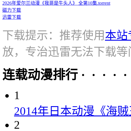
2026年爱尔兰动漫《我哥是牛头人》 全第10集.torrent
磁力下载
迅雷下载
下载提示：推荐使用
本站
放，专治迅雷无法下载等
连载动漫排行 · · · · · 
1
2014年日本动漫《海贼
2