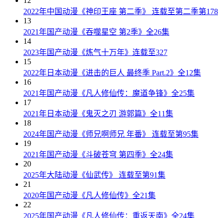
12
2022年中国动漫《神印王座 第二季》 连载至第二季第17
13
2021年国产动漫《吞噬星空 第2季》全26集
14
2023年国产动漫《炼气十万年》连载至327
15
2022年日本动漫《进击的巨人 最终季 Part.2》全12集
16
2021年国产动漫《凡人修仙传：魔道争锋》全25集
17
2021年日本动漫《鬼灭之刃 游郭篇》全11集
18
2024年国产动漫《师兄啊师兄 年番》 连载至第95集
19
2021年国产动漫《斗破苍穹 第四季》全24集
20
2025年大陆动漫《仙武传》 连载至第91集
21
2020年国产动漫《凡人修仙传》全21集
22
2025年国产动漫《凡人修仙传：重返天南》全24集