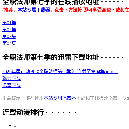
全职法师第七季的在线播放地址 · · · · · ·
(推荐，
本站专属下载器
，点击下方链接 即可享受高速下载和在
第01集
第02集
第03集
第04集
全职法师第七季的迅雷下载地址 · · · · · ·
2026年国产动漫《全职法师第七季》 连载至第04集.torrent
磁力下载
迅雷下载
下载提示：推荐使用
本站专用播放器
下载和在线极速播放，专
连载动漫排行 · · · · · ·
1