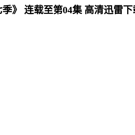
七季》 连载至第04集 高清迅雷下