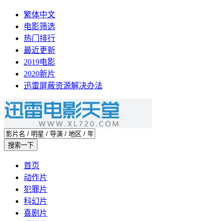
繁体中文
电影筛选
热门排行
最近更新
2019电影
2020新片
迅雷屏蔽资源解决办法
首页
动作片
犯罪片
科幻片
喜剧片