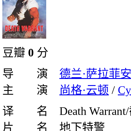
豆瓣
0
分
导 演
德兰·萨拉菲
主 演
尚格·云顿
/
Cy
译 名 Death Warra
片 名 地下特警