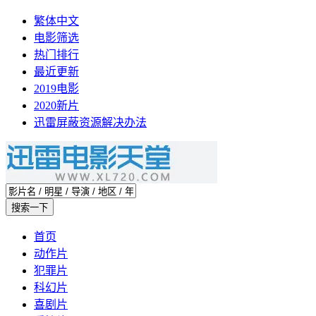
繁体中文
电影筛选
热门排行
最近更新
2019电影
2020新片
迅雷屏蔽资源解决办法
首页
动作片
犯罪片
科幻片
喜剧片