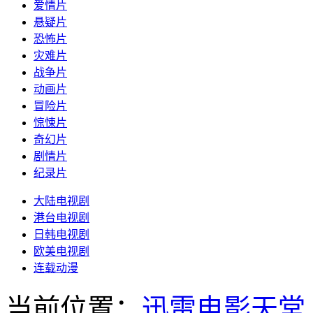
爱情片
悬疑片
恐怖片
灾难片
战争片
动画片
冒险片
惊悚片
奇幻片
剧情片
纪录片
大陆电视剧
港台电视剧
日韩电视剧
欧美电视剧
连载动漫
当前位置：
迅雷电影天堂