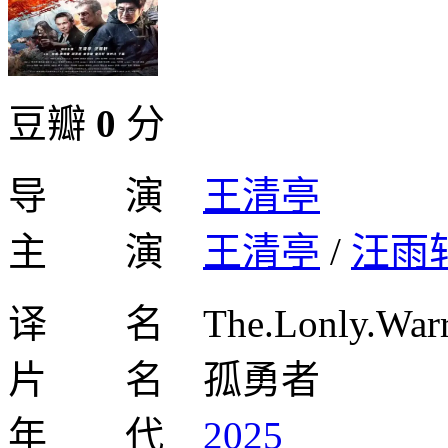
豆瓣
0
分
导 演
王清亭
主 演
王清亭
/
汪雨
译 名 The.Lonly.Warr
片 名 孤勇者
年 代
2025