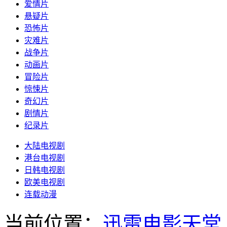
爱情片
悬疑片
恐怖片
灾难片
战争片
动画片
冒险片
惊悚片
奇幻片
剧情片
纪录片
大陆电视剧
港台电视剧
日韩电视剧
欧美电视剧
连载动漫
当前位置：
迅雷电影天堂