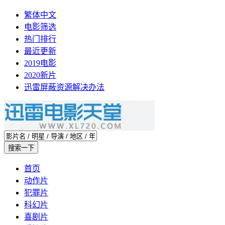
繁体中文
电影筛选
热门排行
最近更新
2019电影
2020新片
迅雷屏蔽资源解决办法
首页
动作片
犯罪片
科幻片
喜剧片