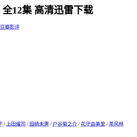
》全12集 高清迅雷下载
豆瓣影评
子
/
上田燿司
/
园崎未惠
/
户谷菊之介
/
花守由美里
/
茶风林