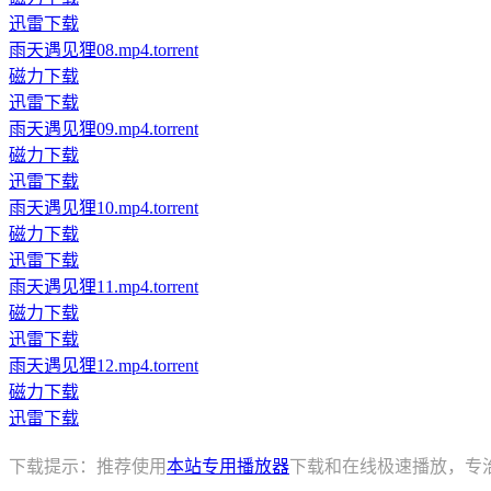
迅雷下载
雨天遇见狸08.mp4.torrent
磁力下载
迅雷下载
雨天遇见狸09.mp4.torrent
磁力下载
迅雷下载
雨天遇见狸10.mp4.torrent
磁力下载
迅雷下载
雨天遇见狸11.mp4.torrent
磁力下载
迅雷下载
雨天遇见狸12.mp4.torrent
磁力下载
迅雷下载
下载提示：推荐使用
本站专用播放器
下载和在线极速播放，专