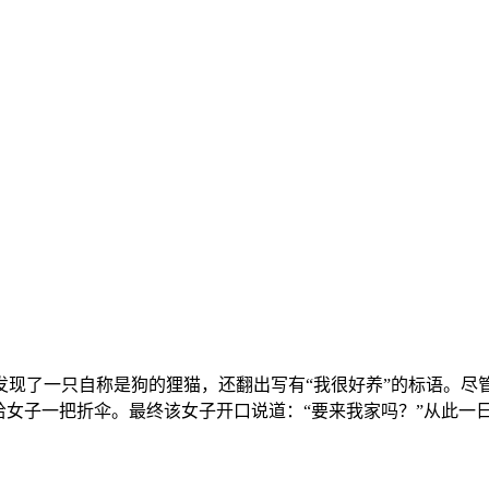
了一只自称是狗的狸猫，还翻出写有“我很好养”的标语。尽
给女子一把折伞。最终该女子开口说道：“要来我家吗？”从此一日