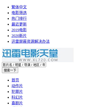
繁体中文
电影筛选
热门排行
最近更新
2019电影
2020新片
迅雷屏蔽资源解决办法
首页
动作片
犯罪片
科幻片
喜剧片