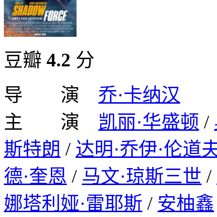
豆瓣
4.2
分
导 演
乔·卡纳汉
主 演
凯丽·华盛顿
/
斯特朗
/
达明·乔伊·伦道
德·奎恩
/
马文·琼斯三世
/
娜塔利娅·雷耶斯
/
安柚鑫