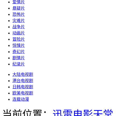
爱情片
悬疑片
恐怖片
灾难片
战争片
动画片
冒险片
惊悚片
奇幻片
剧情片
纪录片
大陆电视剧
港台电视剧
日韩电视剧
欧美电视剧
连载动漫
当前位置：
迅雷电影天堂