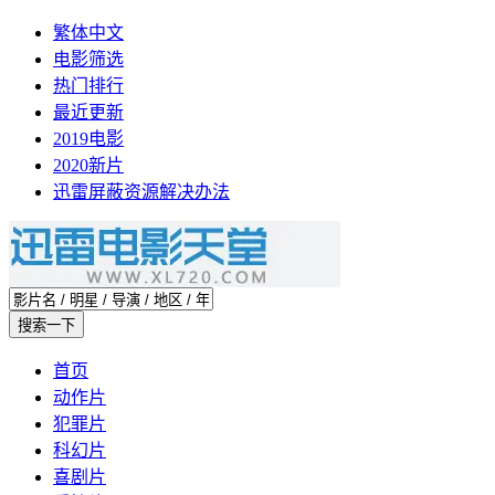
繁体中文
电影筛选
热门排行
最近更新
2019电影
2020新片
迅雷屏蔽资源解决办法
首页
动作片
犯罪片
科幻片
喜剧片