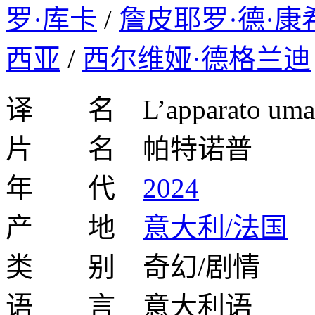
罗·库卡
/
詹皮耶罗·德·康
西亚
/
西尔维娅·德格兰迪
译 名 L’apparato umano
片 名 帕特诺普
年 代
2024
产 地
意大利/法国
类 别 奇幻/剧情
语 言 意大利语