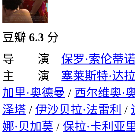
豆瓣
6.3
分
导 演
保罗·索伦蒂
主 演
塞莱斯特·达拉
加里·奥德曼
/
西尔维奥·
泽塔
/
伊沙贝拉·法雷利
/
娜·贝加莫
/
保拉·卡利亚