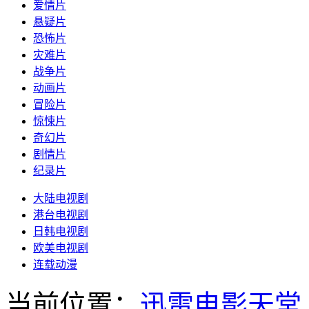
爱情片
悬疑片
恐怖片
灾难片
战争片
动画片
冒险片
惊悚片
奇幻片
剧情片
纪录片
大陆电视剧
港台电视剧
日韩电视剧
欧美电视剧
连载动漫
当前位置：
迅雷电影天堂