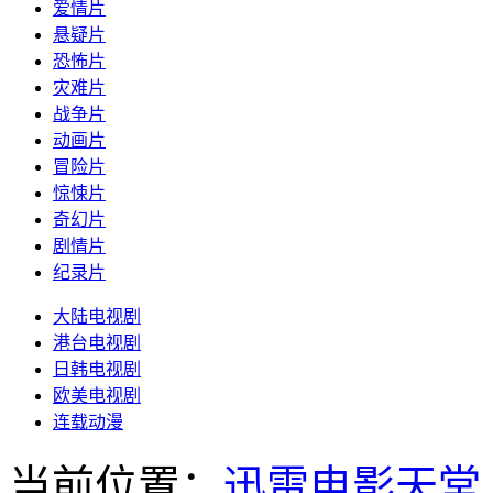
爱情片
悬疑片
恐怖片
灾难片
战争片
动画片
冒险片
惊悚片
奇幻片
剧情片
纪录片
大陆电视剧
港台电视剧
日韩电视剧
欧美电视剧
连载动漫
当前位置：
迅雷电影天堂