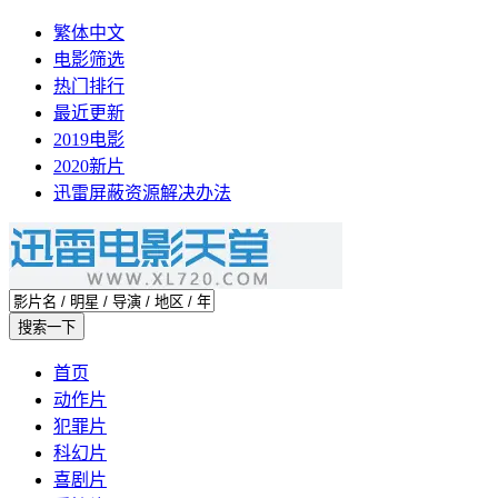
繁体中文
电影筛选
热门排行
最近更新
2019电影
2020新片
迅雷屏蔽资源解决办法
首页
动作片
犯罪片
科幻片
喜剧片