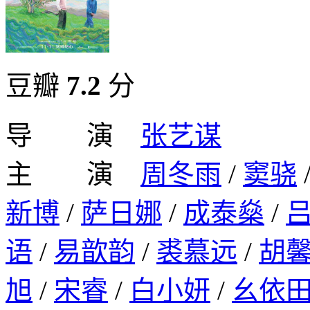
豆瓣
7.2
分
导 演
张艺谋
主 演
周冬雨
/
窦骁
新博
/
萨日娜
/
成泰燊
/
语
/
易歆韵
/
裘慕远
/
胡
旭
/
宋睿
/
白小妍
/
幺依