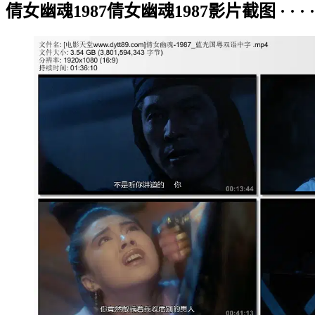
倩女幽魂1987倩女幽魂1987影片截图 · · · · ·