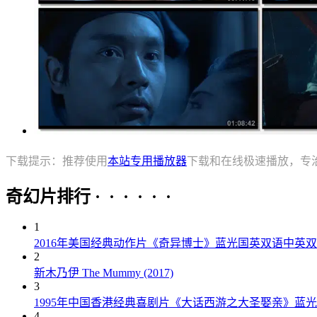
下载提示：推荐使用
本站专用播放器
下载和在线极速播放，专
奇幻片排行 · · · · · ·
1
2016年美国经典动作片《奇异博士》蓝光国英双语中英
2
新木乃伊 The Mummy (2017)
3
1995年中国香港经典喜剧片《大话西游之大圣娶亲》蓝
4