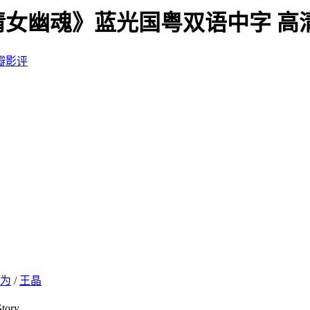
《倩女幽魂》蓝光国粤双语中字 高
瓣影评
为
/
王晶
ory