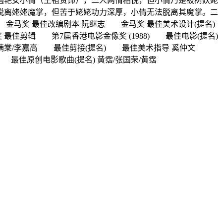
艳女小倩（王祖贤饰），二人两情相悦，但小倩乃是被树妖姥
脱离姥姥魔掌，但苦于姥姥功力深厚，小倩无法脱离其魔掌。二
 金马奖 最佳改编剧本 阮继志 金马奖 最佳美术设计(提名)
最佳剪辑 第7届香港电影金像奖 (1988) 最佳电影(提名)
恒/刘满棠/李嘉高 最佳剪接(提名) 最佳美术指导 奚仲文
 最佳原创电影歌曲(提名) 黄霑/张国荣/黄霑