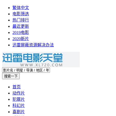
繁体中文
电影筛选
热门排行
最近更新
2019电影
2020新片
迅雷屏蔽资源解决办法
首页
动作片
犯罪片
科幻片
喜剧片