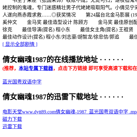
书生宁采臣（张国荣饰）收账不成，无处可归，遂夜宿鬼寺
姥控制的鬼魂，专门迷惑精壮男子代姥姥吸取阳气。小倩见宁
人遂向燕赤霞求救……◎获奖情况 第24届台北金马影展 (1
奚仲文 金马奖 最佳造型设计 陈顾方 金马奖 最佳原创配乐(
徐克 最佳导演(提名) 程小东 最佳女主角(提名) 王祖贤
最佳动作设计(提名) 程小东/刘志豪/胡智龙/徐忠信/郭追 
[ 显示全部剧情 ]
倩女幽魂1987的在线播放地址 · · · · · ·
(推荐，
本站专属下载器
，点击下方链接 即可享受高速下载和在
蓝光国粤双语中字
倩女幽魂1987的迅雷下载地址 · · · · · ·
电影天堂www.dytt89.com倩女幽魂-1987_蓝光国粤双语中字 .mp4.t
磁力下载
迅雷下载