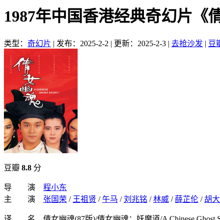
1987年中国香港经典奇幻片
类型：
奇幻片
|
发布：2025-2-2
|
更新：2025-2-3
|
去抢沙发
|
豆
豆瓣
8.8
分
导 演
程小东
主 演
张国荣
/
王祖贤
/
午马
/
刘兆铭
/
林威
/
薛芷伦
/
胡大
译 名 倩女幽魂(87版)/倩女幽魂：妖魔道/A Chinese Ghost St