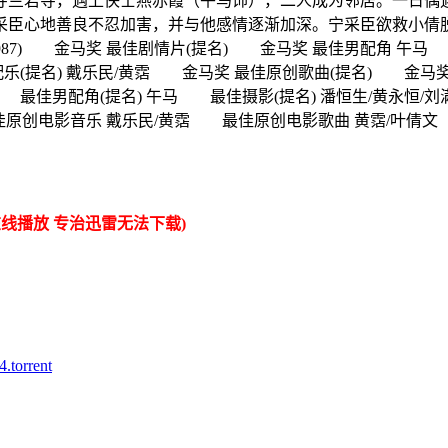
兰若寺，遇上侠士燕赤霞（午马饰），二人成为邻居。一日偶遇
采臣心地善良不忍加害，并与他感情逐渐加深。宁采臣欲救小倩
987) 金马奖 最佳剧情片(提名) 金马奖 最佳男配角 午马
提名) 戴乐民/黄霑 金马奖 最佳原创歌曲(提名) 金马奖 
 最佳男配角(提名) 午马 最佳摄影(提名) 潘恒生/黄永
最佳原创电影音乐 戴乐民/黄霑 最佳原创电影歌曲 黄霑/叶倩文
线播放 专治迅雷无法下载)
orrent