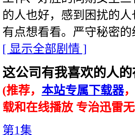
的人也好，感到困扰的人
有点想看看。严守秘密的
[ 显示全部剧情 ]
这公司有我喜欢的人的在线播放
(推荐，
本站专属下载器
载和在线播放 专治迅雷无
第1集