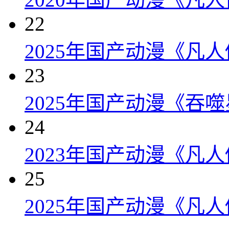
22
2025年国产动漫《凡
23
2025年国产动漫《吞噬
24
2023年国产动漫《凡
25
2025年国产动漫《凡