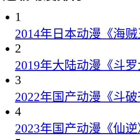
1
2014年日本动漫《海贼
2
2019年大陆动漫《斗罗
3
2022年国产动漫《斗破
4
2023年国产动漫《仙逆