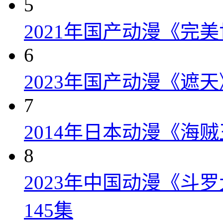
5
2021年国产动漫《完美
6
2023年国产动漫《遮天
7
2014年日本动漫《海贼王
8
2023年中国动漫《斗
145集