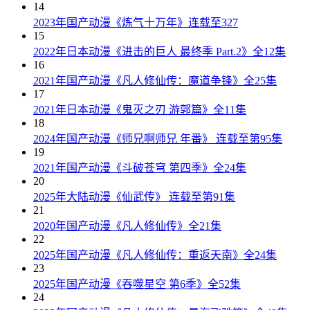
14
2023年国产动漫《炼气十万年》连载至327
15
2022年日本动漫《进击的巨人 最终季 Part.2》全12集
16
2021年国产动漫《凡人修仙传：魔道争锋》全25集
17
2021年日本动漫《鬼灭之刃 游郭篇》全11集
18
2024年国产动漫《师兄啊师兄 年番》 连载至第95集
19
2021年国产动漫《斗破苍穹 第四季》全24集
20
2025年大陆动漫《仙武传》 连载至第91集
21
2020年国产动漫《凡人修仙传》全21集
22
2025年国产动漫《凡人修仙传：重返天南》全24集
23
2025年国产动漫《吞噬星空 第6季》全52集
24