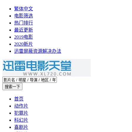
繁体中文
电影筛选
热门排行
最近更新
2019电影
2020新片
迅雷屏蔽资源解决办法
首页
动作片
犯罪片
科幻片
喜剧片