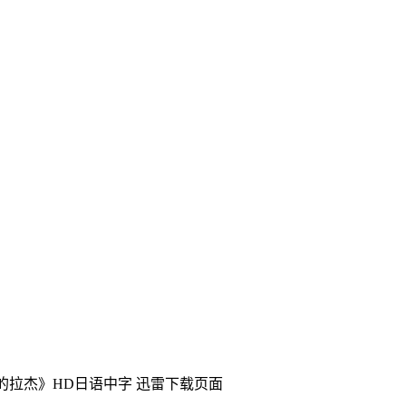
楼的拉杰》HD日语中字
迅雷下载页面