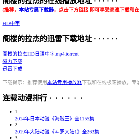
阁楼的拉杰的在线播放地址 · · · · · ·
(推荐，
本站专属下载器
，点击下方链接 即可享受高速下载和在
HD中字
阁楼的拉杰的迅雷下载地址 · · · · · ·
阁楼的拉杰HD日语中字.mp4.torrent
磁力下载
迅雷下载
下载提示：推荐使用
本站专用播放器
下载和在线极速播放，专
连载动漫排行 · · · · · ·
1
2014年日本动漫《海贼王》全1155集
2
2019年大陆动漫《斗罗大陆1》全263集
3