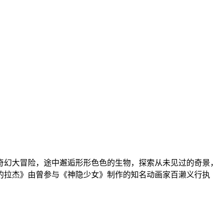
幻大冒险，途中邂逅形形色色的生物，探索从未见过的奇景，
的拉杰》由曾参与《神隐少女》制作的知名动画家百濑义行执