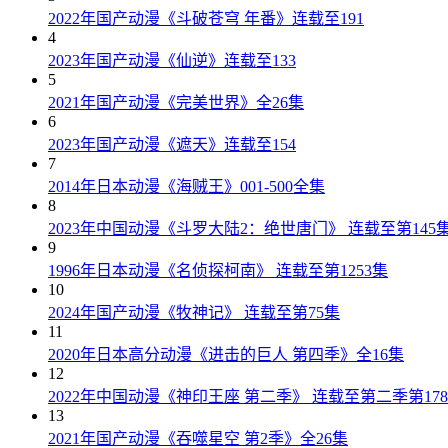
2022年国产动漫《斗破苍穹 年番》连载至191
4
2023年国产动漫《仙逆》连载至133
5
2021年国产动漫《完美世界》全26集
6
2023年国产动漫《遮天》连载至154
7
2014年日本动漫《海贼王》001-500全集
8
2023年中国动漫《斗罗大陆2：绝世唐门》 连载至第145
9
1996年日本动漫《名侦探柯南》 连载至第1253集
10
2024年国产动漫《牧神记》 连载至第75集
11
2020年日本高分动漫《进击的巨人 第四季》全16集
12
2022年中国动漫《神印王座 第二季》 连载至第二季第17
13
2021年国产动漫《吞噬星空 第2季》全26集