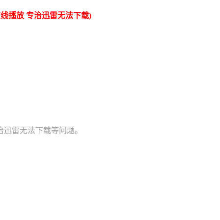
线播放 专治迅雷无法下载)
治迅雷无法下载等问题。