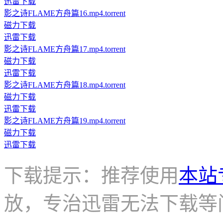
迅雷下载
影之诗FLAME方舟篇16.mp4.torrent
磁力下载
迅雷下载
影之诗FLAME方舟篇17.mp4.torrent
磁力下载
迅雷下载
影之诗FLAME方舟篇18.mp4.torrent
磁力下载
迅雷下载
影之诗FLAME方舟篇19.mp4.torrent
磁力下载
迅雷下载
下载提示：推荐使用
本站
放，专治迅雷无法下载等