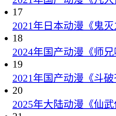
17
2021年日本动漫《鬼灭
18
2024年国产动漫《师兄
19
2021年国产动漫《斗破
20
2025年大陆动漫《仙武