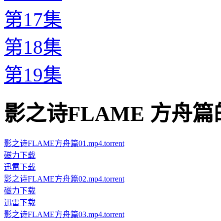
第17集
第18集
第19集
影之诗FLAME 方舟篇的迅雷
影之诗FLAME方舟篇01.mp4.torrent
磁力下载
迅雷下载
影之诗FLAME方舟篇02.mp4.torrent
磁力下载
迅雷下载
影之诗FLAME方舟篇03.mp4.torrent