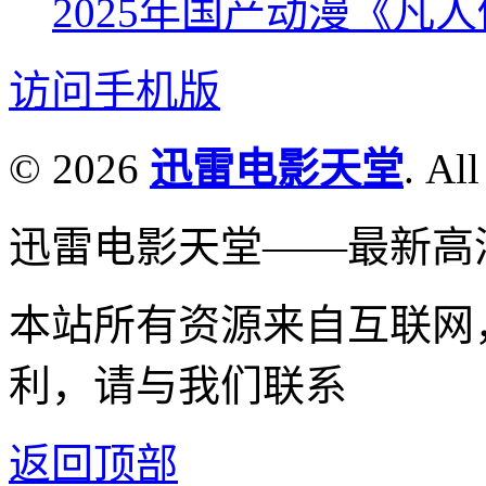
2025年国产动漫《凡
访问手机版
© 2026
迅雷电影天堂
. All
迅雷电影天堂——最新高
本站所有资源来自互联网
利，请与我们联系
返回顶部