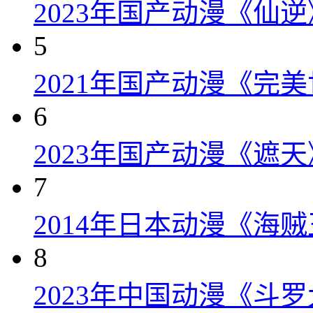
2023年国产动漫《仙逆
5
2021年国产动漫《完美
6
2023年国产动漫《遮天
7
2014年日本动漫《海贼王
8
2023年中国动漫《斗