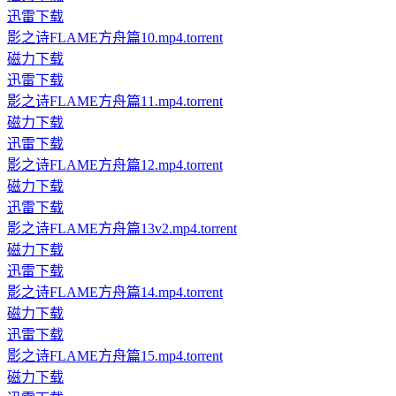
迅雷下载
影之诗FLAME方舟篇10.mp4.torrent
磁力下载
迅雷下载
影之诗FLAME方舟篇11.mp4.torrent
磁力下载
迅雷下载
影之诗FLAME方舟篇12.mp4.torrent
磁力下载
迅雷下载
影之诗FLAME方舟篇13v2.mp4.torrent
磁力下载
迅雷下载
影之诗FLAME方舟篇14.mp4.torrent
磁力下载
迅雷下载
影之诗FLAME方舟篇15.mp4.torrent
磁力下载