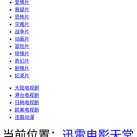
爱情片
悬疑片
恐怖片
灾难片
战争片
动画片
冒险片
惊悚片
奇幻片
剧情片
纪录片
大陆电视剧
港台电视剧
日韩电视剧
欧美电视剧
连载动漫
当前位置：
迅雷电影天堂