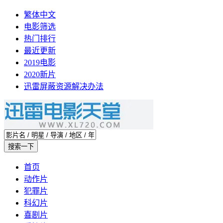
繁体中文
电影筛选
热门排行
最近更新
2019电影
2020新片
迅雷屏蔽资源解决办法
首页
动作片
犯罪片
科幻片
喜剧片