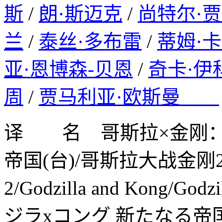
斯
/
朗·斯迈克
/
尚特尔·
兰
/
泰丝·多布雷
/
蒂姆·
亚·恩博森-贝恩
/
奇卡·伊
周
/
贾马利亚·欧斯曼
译 名 哥斯拉×金刚：
帝国(台)/哥斯拉大战金刚2/金刚
2/Godzilla and Kong/Godz
ジラxコング 新たなる帝