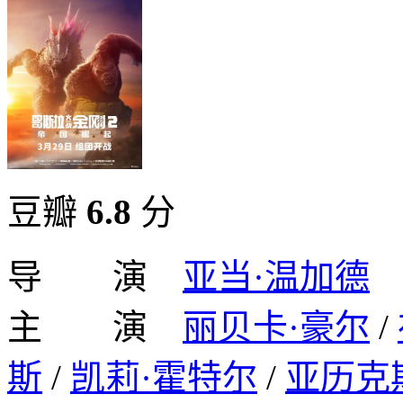
豆瓣
6.8
分
导 演
亚当·温加德
主 演
丽贝卡·豪尔
/
斯
/
凯莉·霍特尔
/
亚历克