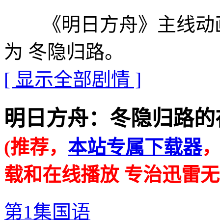
《明日方舟》主线动画
为 冬隐归路。
[ 显示全部剧情 ]
明日方舟：冬隐归路的在线播放
(推荐，
本站专属下载器
载和在线播放 专治迅雷无
第1集国语