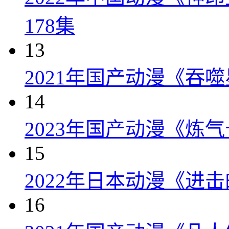
178集
13
2021年国产动漫《吞噬
14
2023年国产动漫《炼气
15
2022年日本动漫《进击的
16