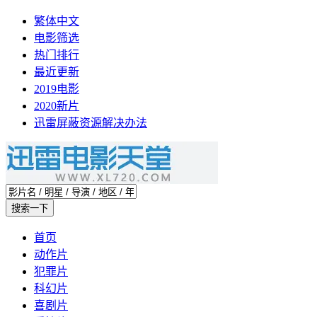
繁体中文
电影筛选
热门排行
最近更新
2019电影
2020新片
迅雷屏蔽资源解决办法
首页
动作片
犯罪片
科幻片
喜剧片