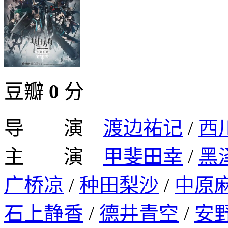
豆瓣
0
分
导 演
渡边祐记
/
西
主 演
甲斐田幸
/
黑
广桥凉
/
种田梨沙
/
中原
石上静香
/
德井青空
/
安