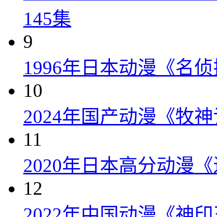
145集
9
1996年日本动漫《名侦
10
2024年国产动漫《牧神
11
2020年日本高分动漫
12
2022年中国动漫《神