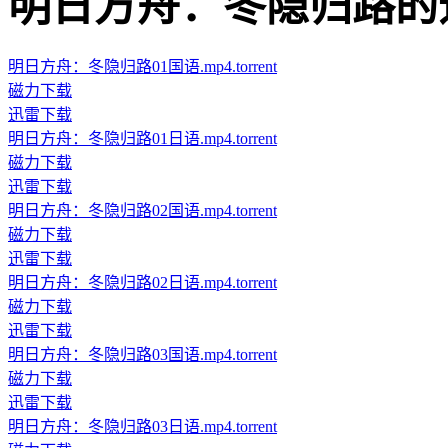
明日方舟：冬隐归路的迅雷下载
明日方舟：冬隐归路01国语.mp4.torrent
磁力下载
迅雷下载
明日方舟：冬隐归路01日语.mp4.torrent
磁力下载
迅雷下载
明日方舟：冬隐归路02国语.mp4.torrent
磁力下载
迅雷下载
明日方舟：冬隐归路02日语.mp4.torrent
磁力下载
迅雷下载
明日方舟：冬隐归路03国语.mp4.torrent
磁力下载
迅雷下载
明日方舟：冬隐归路03日语.mp4.torrent