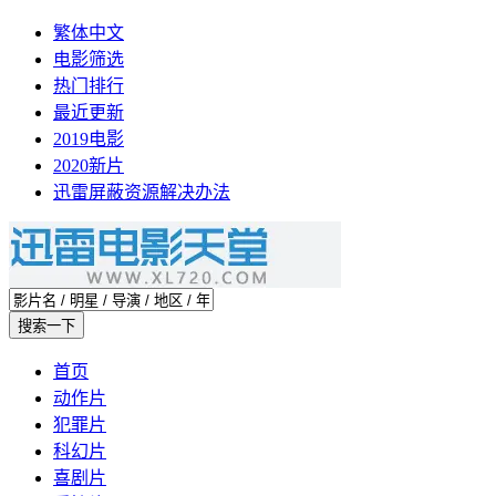
繁体中文
电影筛选
热门排行
最近更新
2019电影
2020新片
迅雷屏蔽资源解决办法
首页
动作片
犯罪片
科幻片
喜剧片