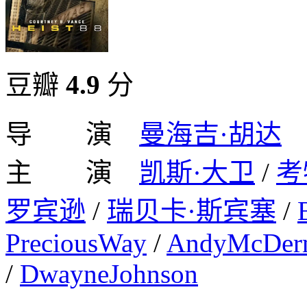
豆瓣
4.9
分
导 演
曼海吉·胡达
主 演
凯斯·大卫
/
考
罗宾逊
/
瑞贝卡·斯宾塞
/
PreciousWay
/
AndyMcDer
/
DwayneJohnson