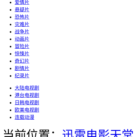
爱情片
悬疑片
恐怖片
灾难片
战争片
动画片
冒险片
惊悚片
奇幻片
剧情片
纪录片
大陆电视剧
港台电视剧
日韩电视剧
欧美电视剧
连载动漫
当前位置：
迅雷电影天堂