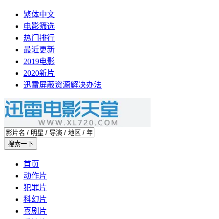
繁体中文
电影筛选
热门排行
最近更新
2019电影
2020新片
迅雷屏蔽资源解决办法
首页
动作片
犯罪片
科幻片
喜剧片