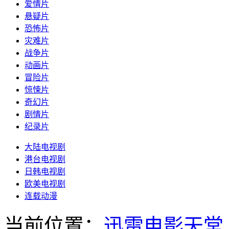
爱情片
悬疑片
恐怖片
灾难片
战争片
动画片
冒险片
惊悚片
奇幻片
剧情片
纪录片
大陆电视剧
港台电视剧
日韩电视剧
欧美电视剧
连载动漫
当前位置：
迅雷电影天堂