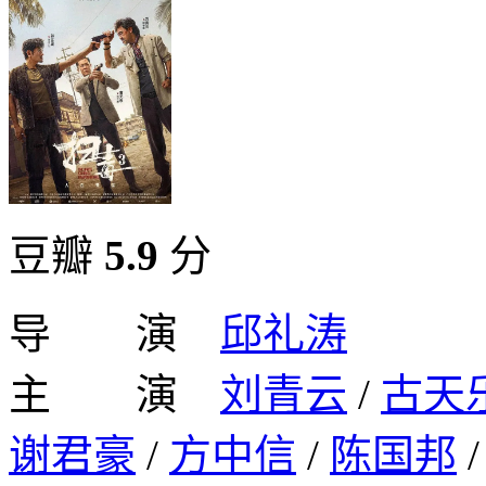
豆瓣
5.9
分
导 演
邱礼涛
主 演
刘青云
/
古天
谢君豪
/
方中信
/
陈国邦