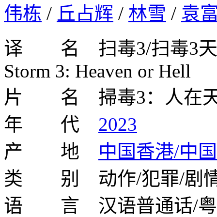
伟栋
/
丘占辉
/
林雪
/
袁
译 名 扫毒3/扫毒3天大地
Storm 3: Heaven or Hell
片 名 掃毒3：人在
年 代
2023
产 地
中国香港/中
类 别 动作/犯罪/剧
语 言 汉语普通话/粤