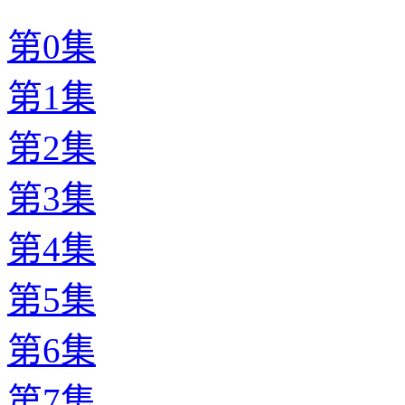
第0集
第1集
第2集
第3集
第4集
第5集
第6集
第7集