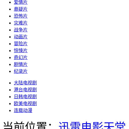
爱情片
悬疑片
恐怖片
灾难片
战争片
动画片
冒险片
惊悚片
奇幻片
剧情片
纪录片
大陆电视剧
港台电视剧
日韩电视剧
欧美电视剧
连载动漫
当前位置：
迅雷电影天堂