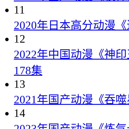
11
2020年日本高分动漫
12
2022年中国动漫《神
178集
13
2021年国产动漫《吞噬
14
2023年国产动漫《炼气