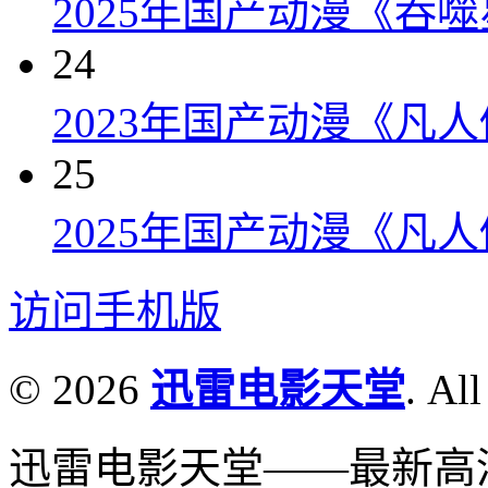
2025年国产动漫《吞噬
24
2023年国产动漫《凡
25
2025年国产动漫《凡
访问手机版
© 2026
迅雷电影天堂
. All
迅雷电影天堂——最新高