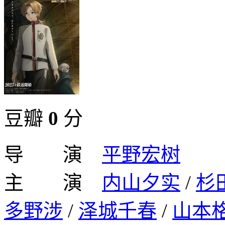
豆瓣
0
分
导 演
平野宏树
主 演
内山夕实
/
杉
多野涉
/
泽城千春
/
山本