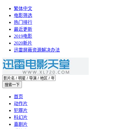
繁体中文
电影筛选
热门排行
最近更新
2019电影
2020新片
迅雷屏蔽资源解决办法
首页
动作片
犯罪片
科幻片
喜剧片