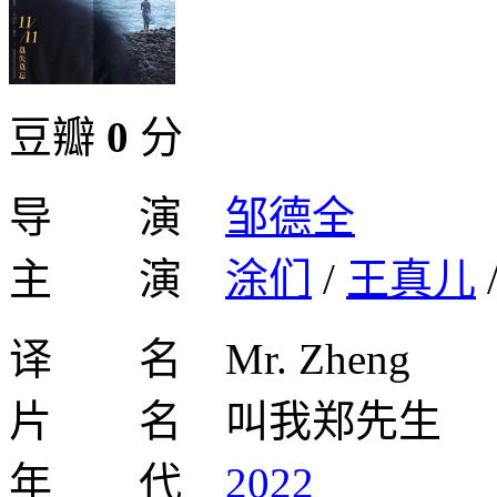
豆瓣
0
分
导 演
邹德全
主 演
涂们
/
王真儿
译 名 Mr. Zheng
片 名 叫我郑先生
年 代
2022