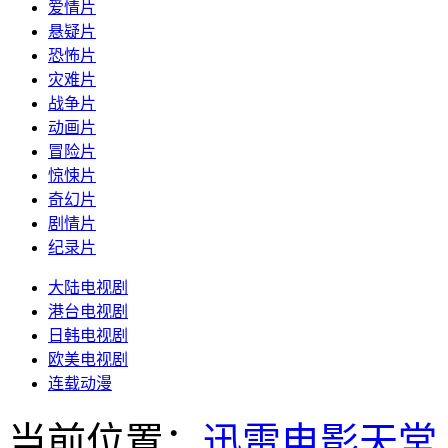
爱情片
悬疑片
恐怖片
灾难片
战争片
动画片
冒险片
惊悚片
奇幻片
剧情片
纪录片
大陆电视剧
港台电视剧
日韩电视剧
欧美电视剧
连载动漫
当前位置：
迅雷电影天堂