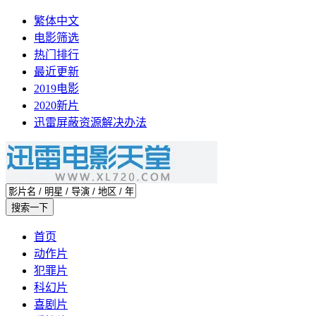
繁体中文
电影筛选
热门排行
最近更新
2019电影
2020新片
迅雷屏蔽资源解决办法
首页
动作片
犯罪片
科幻片
喜剧片