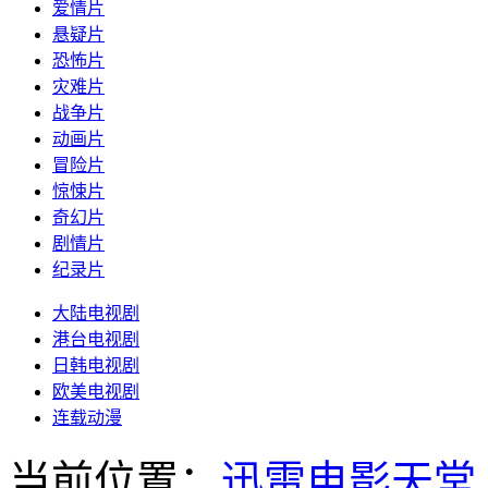
爱情片
悬疑片
恐怖片
灾难片
战争片
动画片
冒险片
惊悚片
奇幻片
剧情片
纪录片
大陆电视剧
港台电视剧
日韩电视剧
欧美电视剧
连载动漫
当前位置：
迅雷电影天堂