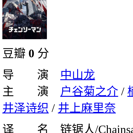
豆瓣
0
分
导 演
中山龙
主 演
户谷菊之介
/
井泽诗织
/
井上麻里奈
译 名 链锯人/Chainsa