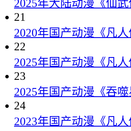
2025年大陆动漫《仙武
21
2020年国产动漫《凡人
22
2025年国产动漫《凡
23
2025年国产动漫《吞噬
24
2023年国产动漫《凡