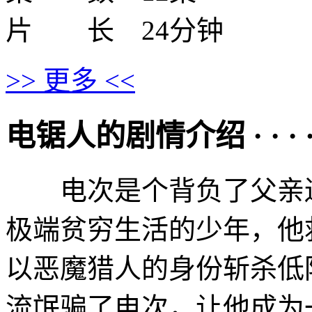
片 长 24分钟
>> 更多 <<
电锯人的剧情介绍 · · · · 
电次是个背负了父亲遗
极端贫穷生活的少年，他
以恶魔猎人的身份斩杀低
流氓骗了电次，让他成为