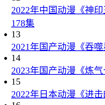
2022年中国动漫《神
178集
13
2021年国产动漫《吞噬
14
2023年国产动漫《炼气
15
2022年日本动漫《进击的