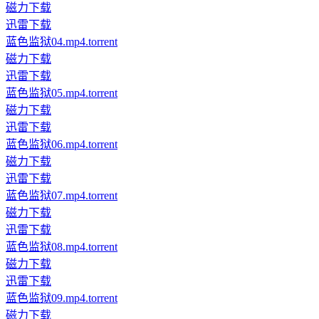
磁力下载
迅雷下载
蓝色监狱04.mp4.torrent
磁力下载
迅雷下载
蓝色监狱05.mp4.torrent
磁力下载
迅雷下载
蓝色监狱06.mp4.torrent
磁力下载
迅雷下载
蓝色监狱07.mp4.torrent
磁力下载
迅雷下载
蓝色监狱08.mp4.torrent
磁力下载
迅雷下载
蓝色监狱09.mp4.torrent
磁力下载