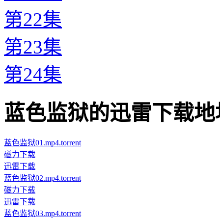
第22集
第23集
第24集
蓝色监狱的迅雷下载地址 · · 
蓝色监狱01.mp4.torrent
磁力下载
迅雷下载
蓝色监狱02.mp4.torrent
磁力下载
迅雷下载
蓝色监狱03.mp4.torrent