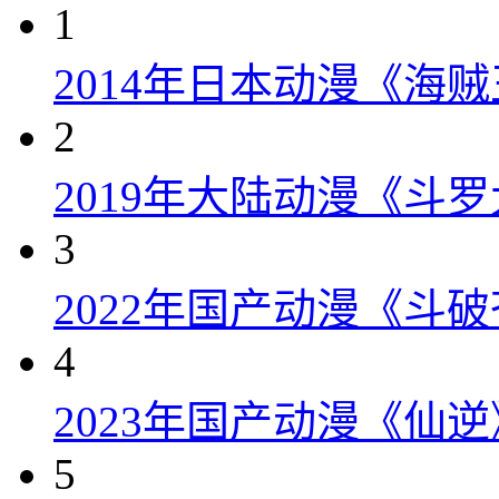
1
2014年日本动漫《海贼
2
2019年大陆动漫《斗罗
3
2022年国产动漫《斗破
4
2023年国产动漫《仙逆
5