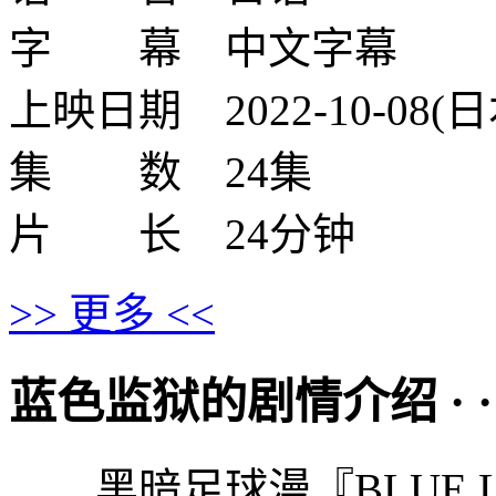
字 幕 中文字幕
上映日期 2022-10-08(日
集 数 24集
片 长 24分钟
>> 更多 <<
蓝色监狱的剧情介绍 · · · ·
黑暗足球漫『BLUE 