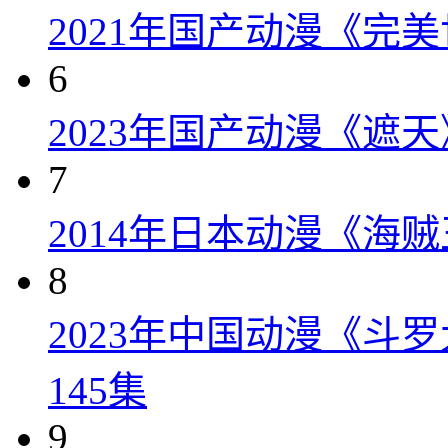
2021年国产动漫《完美
6
2023年国产动漫《遮天
7
2014年日本动漫《海贼王
8
2023年中国动漫《斗
145集
9