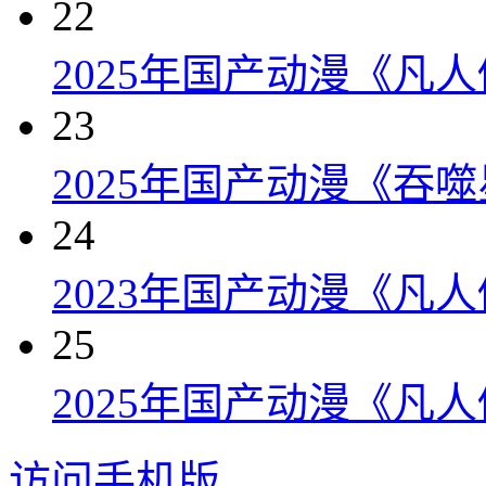
22
2025年国产动漫《凡
23
2025年国产动漫《吞噬
24
2023年国产动漫《凡
25
2025年国产动漫《凡
访问手机版