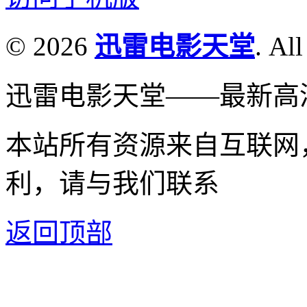
© 2026
迅雷电影天堂
. All
迅雷电影天堂——最新高
本站所有资源来自互联网
利，请与我们联系
返回顶部