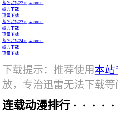
蓝色监狱22.mp4.torrent
磁力下载
迅雷下载
蓝色监狱23.mp4.torrent
磁力下载
迅雷下载
蓝色监狱24.mp4.torrent
磁力下载
迅雷下载
下载提示：推荐使用
本站
放，专治迅雷无法下载等
连载动漫排行 · · · · · 