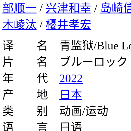
部顺一
/
兴津和幸
/
岛崎
木崚汰
/
樱井孝宏
译 名 青监狱/Blue Lo
片 名 ブルーロック
年 代
2022
产 地
日本
类 别 动画/运动
语 言 日语