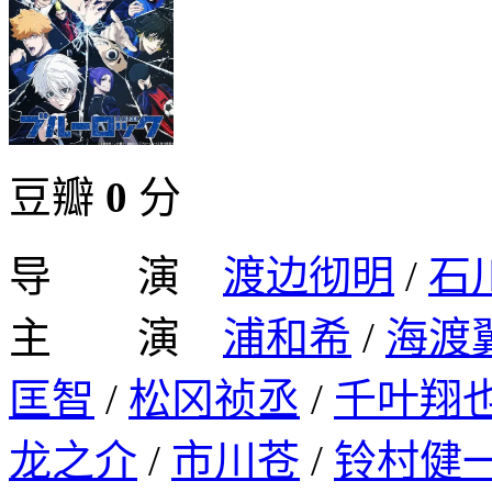
豆瓣
0
分
导 演
渡边彻明
/
石
主 演
浦和希
/
海渡
匡智
/
松冈祯丞
/
千叶翔
龙之介
/
市川苍
/
铃村健