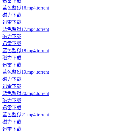
迅雷下载
蓝色监狱16.mp4.torrent
磁力下载
迅雷下载
蓝色监狱17.mp4.torrent
磁力下载
迅雷下载
蓝色监狱18.mp4.torrent
磁力下载
迅雷下载
蓝色监狱19.mp4.torrent
磁力下载
迅雷下载
蓝色监狱20.mp4.torrent
磁力下载
迅雷下载
蓝色监狱21.mp4.torrent
磁力下载
迅雷下载