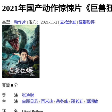
2021年国产动作惊悚片《巨兽
类型：
动作片
|
发布：2021-11-2
|
去抢沙发
|
豆瓣影评
豆瓣
0
分
导 演
张迪财
主 演
白那日苏
/
再米热
/
岳冬峰
/
邵老五
/
谭琍敏
译 名 Giant Python