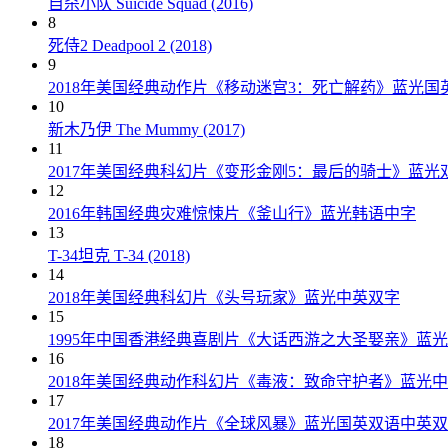
自杀小队 Suicide Squad (2016)
8
死侍2 Deadpool 2 (2018)
9
2018年美国经典动作片《移动迷宫3：死亡解药》蓝光国
10
新木乃伊 The Mummy (2017)
11
2017年美国经典科幻片《变形金刚5：最后的骑士》蓝光
12
2016年韩国经典灾难惊悚片《釜山行》蓝光韩语中字
13
T-34坦克 T-34 (2018)
14
2018年美国经典科幻片《头号玩家》蓝光中英双字
15
1995年中国香港经典喜剧片《大话西游之大圣娶亲》蓝
16
2018年美国经典动作科幻片《毒液：致命守护者》蓝光
17
2017年美国经典动作片《全球风暴》蓝光国英双语中英
18