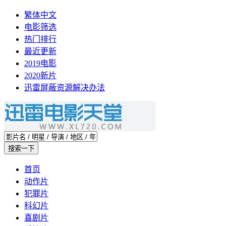
繁体中文
电影筛选
热门排行
最近更新
2019电影
2020新片
迅雷屏蔽资源解决办法
首页
动作片
犯罪片
科幻片
喜剧片