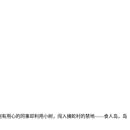
别有用心的同事却利用小树，闯入捕蛇村的禁地——食人岛，岛