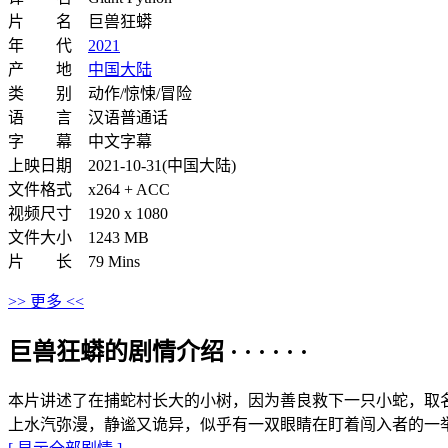
片 名 巨兽狂蟒
年 代
2021
产 地
中国大陆
类 别 动作/惊悚/冒险
语 言 汉语普通话
字 幕 中文字幕
上映日期 2021-10-31(中国大陆)
文件格式 x264 + ACC
视频尺寸 1920 x 1080
文件大小 1243 MB
片 长 79 Mins
>> 更多 <<
巨兽狂蟒的剧情介绍 · · · · · ·
本片讲述了在捕蛇村长大的小树，因为善良救下一只小蛇，取
上水汽弥漫，静谧又诡异，似乎有一双眼睛在盯着闯入者的一