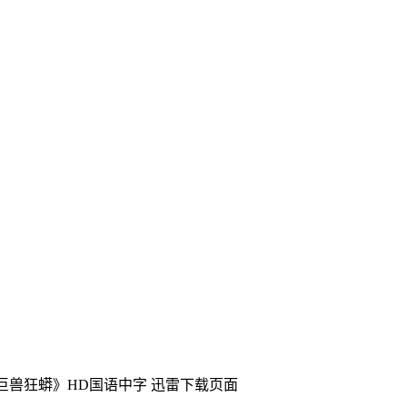
《巨兽狂蟒》HD国语中字
迅雷下载页面