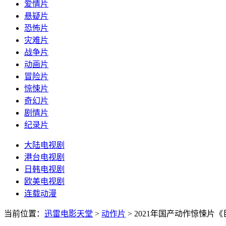
爱情片
悬疑片
恐怖片
灾难片
战争片
动画片
冒险片
惊悚片
奇幻片
剧情片
纪录片
大陆电视剧
港台电视剧
日韩电视剧
欧美电视剧
连载动漫
当前位置：
迅雷电影天堂
>
动作片
>
2021年国产动作惊悚片