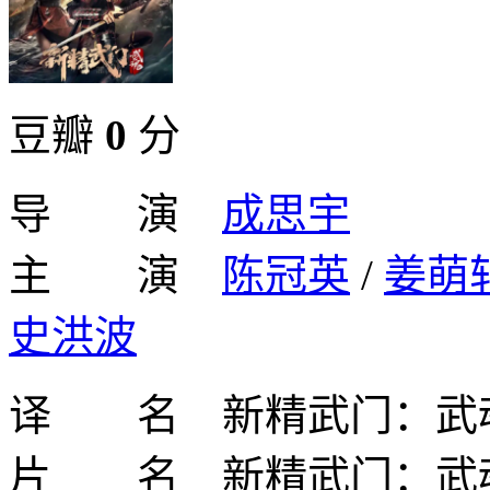
豆瓣
0
分
导 演
成思宇
主 演
陈冠英
/
姜萌
史洪波
译 名 新精武门：武
片 名 新精武门：武