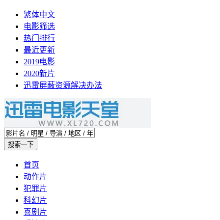
繁体中文
电影筛选
热门排行
最近更新
2019电影
2020新片
迅雷屏蔽资源解决办法
首页
动作片
犯罪片
科幻片
喜剧片