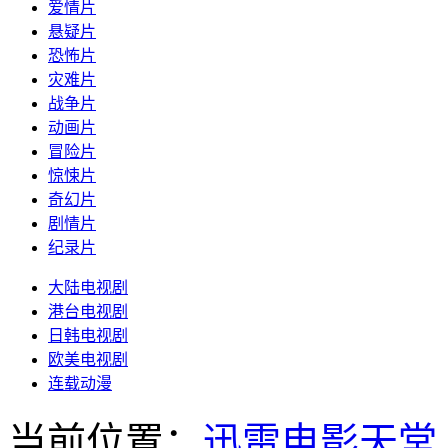
爱情片
悬疑片
恐怖片
灾难片
战争片
动画片
冒险片
惊悚片
奇幻片
剧情片
纪录片
大陆电视剧
港台电视剧
日韩电视剧
欧美电视剧
连载动漫
当前位置：
迅雷电影天堂